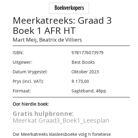
Boekverkopers
Meerkatreeks: Graad 3
Boek 1 AFR HT
Mart Meij,
Beatrix de Villiers
ISBN:
9781776073979
Uitgewer:
Best Books
Datum Vrygestel:
Oktober 2023
Prys (incl. VAT):
R 173,00
Formaat:
Sagteband, 48pp
Oor hierdie boek:
Gratis hulpbronne:
Meerkat Graad3_Boek1_Leesplan
Die Meerkatreeks klasleesboeke volg ŉ fonetiese