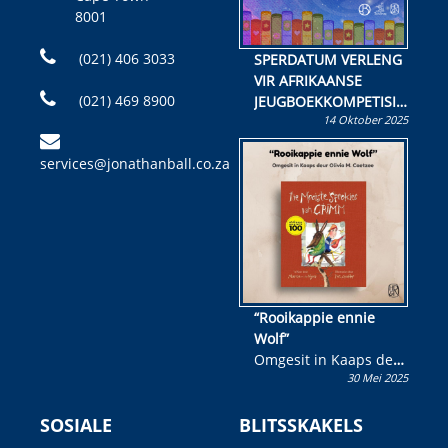
8001
(021) 406 3033
SPERDATUM VERLENG
VIR AFRIKAANSE
(021) 469 8900
JEUGBOEKKOMPETISIE
14 Oktober 2025
Skryf ’n jeugboek of
kinderboek en staan ’n
services@jonathanball.co.za
kans om R50 000 te
wen!
“Rooikappie ennie
Wolf”
Omgesit in Kaaps deur
30 Mei 2025
Olivia M. Coetzee
SOSIALE
BLITSSKAKELS