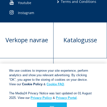
Terms and Conditions
Youtube
Instagram
Verkope navrae
Katalogusse
We use cookies to improve your site experience, perform
Manuskrip
Versoek boekregte
analytics and show you relevant advertising. By clicking
“OK”, you agree to the storing of cookies on your device.
voorlegging
View our
Cookie Policy
&
Cookie FAQ
.
The Media24 Privacy Notice was last updated on 01 August
2025. View our
Privacy Policy
&
Privacy Portal
.
Copyright © 2018
Jonathan Ball Publishers
.
All rights
reserved.