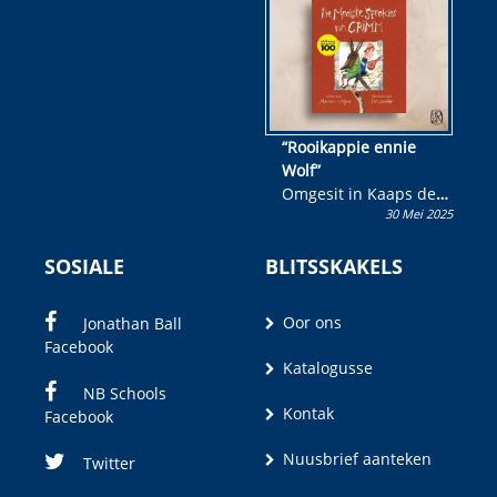
wen!
“Rooikappie ennie
Wolf”
Omgesit in Kaaps deur
30 Mei 2025
Olivia M. Coetzee
SOSIALE
BLITSSKAKELS
Oor ons
Jonathan Ball
Facebook
Katalogusse
NB Schools
Kontak
Facebook
Nuusbrief aanteken
Twitter