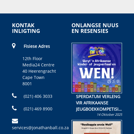
KONTAK
ONLANGSE NUUS
INLIGTING
EN RESENSIES
Fisiese Adres
12th Floor
Media24 Centre
40 Heerengracht
Cape Town
8001
(021) 406 3033
SPERDATUM VERLENG
VIR AFRIKAANSE
(021) 469 8900
JEUGBOEKKOMPETISIE
14 Oktober 2025
Skryf ’n jeugboek of
kinderboek en staan ’n
services@jonathanball.co.za
kans om R50 000 te