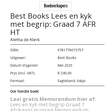
Boekverkopers
Best Books Lees en kyk
met begrip: Graad 7 AFR
HT
Aletha de Klerk
ISBN:
9781776073757
Uitgewer:
Best Books
Datum Vrygestel:
Mei 2025
Prys (incl. VAT):
R 240,00
Formaat:
Sagteband, 64pp
Oor hierdie boek:
Laai gratis Memorandum hier af:
Lees en kyk met begrip Graad 7
Afrikaans Huistaal Memorandum