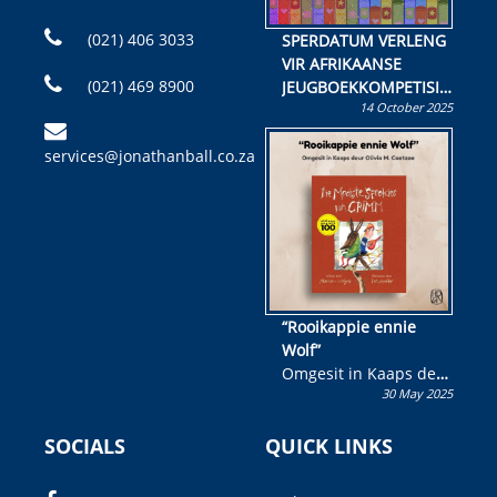
(021) 406 3033
SPERDATUM VERLENG
VIR AFRIKAANSE
(021) 469 8900
JEUGBOEKKOMPETISIE
14 October 2025
Skryf ’n jeugboek of
kinderboek en staan ’n
services@jonathanball.co.za
kans om R50 000 te
wen!
“Rooikappie ennie
Wolf”
Omgesit in Kaaps deur
30 May 2025
Olivia M. Coetzee
SOCIALS
QUICK LINKS