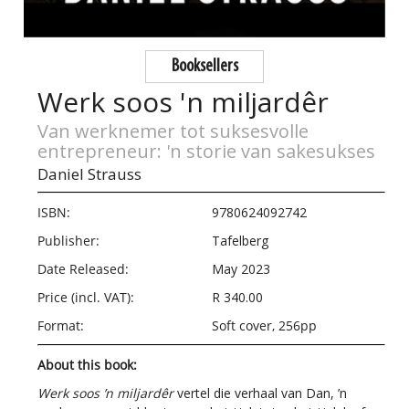
Booksellers
Werk soos 'n miljardêr
Van werknemer tot suksesvolle
entrepreneur: 'n storie van sakesukses
Daniel Strauss
ISBN:
9780624092742
Publisher:
Tafelberg
Date Released:
May 2023
Price (incl. VAT):
R 340.00
Format:
Soft cover, 256pp
About this book:
Werk soos ’n miljard
êr
vertel die verhaal van Dan, ’n