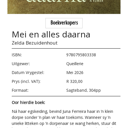
Boekverkopers
Mei en alles daarna
Zelda Bezuidenhout
ISBN:
9780795803338
Uitgewer:
Queillerie
Datum Vrygestel:
Mei 2026
Prys (incl. VAT):
R 320,00
Formaat:
Sagteband, 304pp
Oor hierdie boek:
Ná haar egskeiding, bevind Juna Ferreira haar in ’n klein
dorpie sonder ’n plan vir haar toekoms. Wanneer sy ’n
unieke litteken op ’n dorpenaar se wang herken, stuur dit