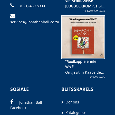
VIR AFRIKAANSE
(021) 469 8900
JEUGBOEKKOMPETISIE
14 Oktober 2025
Skryf ’n jeugboek of
kinderboek en staan ’n
services@jonathanball.co.za
kans om R50 000 te
wen!
“Rooikappie ennie
Wolf”
Omgesit in Kaaps deur
30 Mei 2025
Olivia M. Coetzee
SOSIALE
BLITSSKAKELS
Oor ons
Jonathan Ball
Facebook
Katalogusse