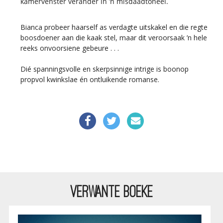
kamervenster verander in ’n misdaadtoneel.
Bianca probeer haarself as verdagte uitskakel en die regte
boosdoener aan die kaak stel, maar dit veroorsaak ’n hele
reeks onvoorsiene gebeure . . .
Dié spanningsvolle en skerpsinnige intrige is boonop
propvol kwinkslae én ontluikende romanse.
VERWANTE BOEKE