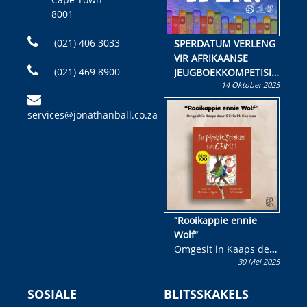
8001
(021) 406 3033
SPERDATUM VERLENG
VIR AFRIKAANSE
(021) 469 8900
JEUGBOEKKOMPETISIE
14 Oktober 2025
Skryf ’n jeugboek of
kinderboek en staan ’n
services@jonathanball.co.za
kans om R50 000 te
wen!
“Rooikappie ennie
Wolf”
Omgesit in Kaaps deur
30 Mei 2025
Olivia M. Coetzee
SOSIALE
BLITSSKAKELS