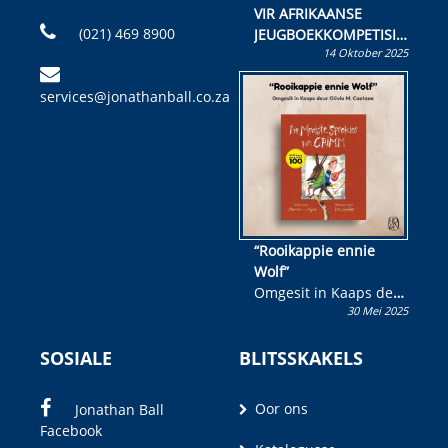
VIR AFRIKAANSE
(021) 469 8900
JEUGBOEKKOMPETISIE
14 Oktober 2025
Skryf ’n jeugboek of
kinderboek en staan ’n
services@jonathanball.co.za
kans om R50 000 te
wen!
“Rooikappie ennie
Wolf”
Omgesit in Kaaps deur
30 Mei 2025
Olivia M. Coetzee
SOSIALE
BLITSSKAKELS
Oor ons
Jonathan Ball
Facebook