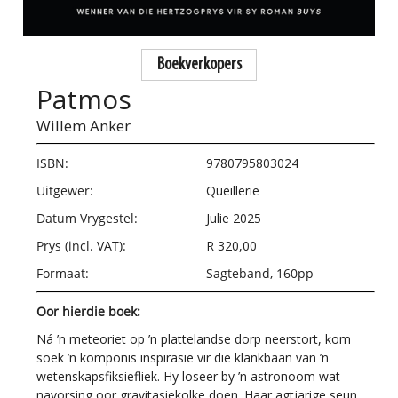
Boekverkopers
Patmos
Willem Anker
ISBN:
9780795803024
Uitgewer:
Queillerie
Datum Vrygestel:
Julie 2025
Prys (incl. VAT):
R 320,00
Formaat:
Sagteband, 160pp
Oor hierdie boek:
Ná ’n meteoriet op ’n plattelandse dorp neerstort, kom
soek ’n komponis inspirasie vir die klankbaan van ’n
wetenskapsfiksiefliek. Hy loseer by ’n astronoom wat
navorsing oor gravitasiekolke doen. Haar agtjarige seun