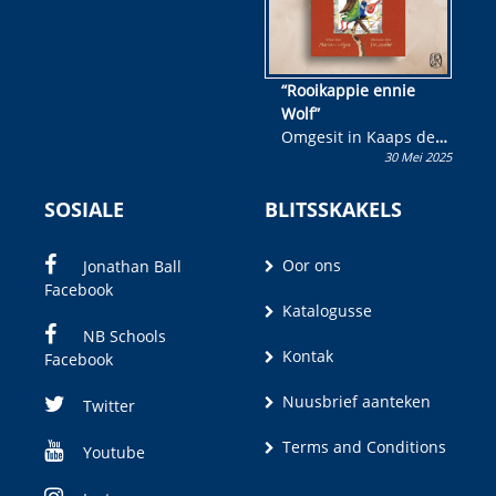
“Rooikappie ennie
Wolf”
Omgesit in Kaaps deur
30 Mei 2025
Olivia M. Coetzee
SOSIALE
BLITSSKAKELS
Oor ons
Jonathan Ball
Facebook
Katalogusse
NB Schools
Kontak
Facebook
Nuusbrief aanteken
Twitter
Terms and Conditions
Youtube