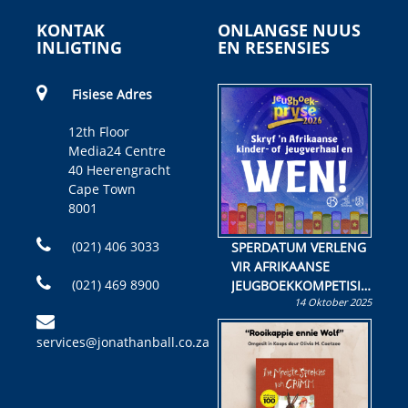
KONTAK
ONLANGSE NUUS
INLIGTING
EN RESENSIES
Fisiese Adres
12th Floor
Media24 Centre
40 Heerengracht
Cape Town
8001
(021) 406 3033
SPERDATUM VERLENG
VIR AFRIKAANSE
(021) 469 8900
JEUGBOEKKOMPETISIE
14 Oktober 2025
Skryf ’n jeugboek of
kinderboek en staan ’n
services@jonathanball.co.za
kans om R50 000 te
wen!