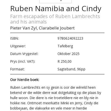
Ruben Namibia and Cindy
Farm escapades of Ruben Lambrechts
and his animals
Pieter Van Zyl,
Clarabelle Joubert
ISBN:
9780624092223
Uitgewer:
Tafelberg
Datum Vrygestel:
Oktober 2025
Prys (incl. VAT):
R 250,00
Formaat:
Sagteband, 96pp
Oor hierdie boek:
Ruben Lambrechts en sy gesin is oor die wêreld heen
bekend vir die wilde diere wat dolgelukkig op die plaas by
hulle woon. Die diere is nie troeteldiere nie en bly nie in
hokke nie. Ontmoet meerkatte Minki en Jerry, Cindy die
bobbejaan, die vlakvarke en vele meer in hierdie