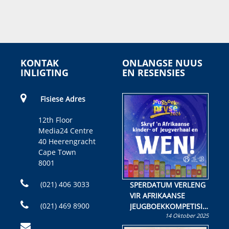
KONTAK
ONLANGSE NUUS
INLIGTING
EN RESENSIES
Fisiese Adres
12th Floor
Media24 Centre
40 Heerengracht
Cape Town
8001
(021) 406 3033
SPERDATUM VERLENG
VIR AFRIKAANSE
(021) 469 8900
JEUGBOEKKOMPETISIE
14 Oktober 2025
Skryf ’n jeugboek of
kinderboek en staan ’n