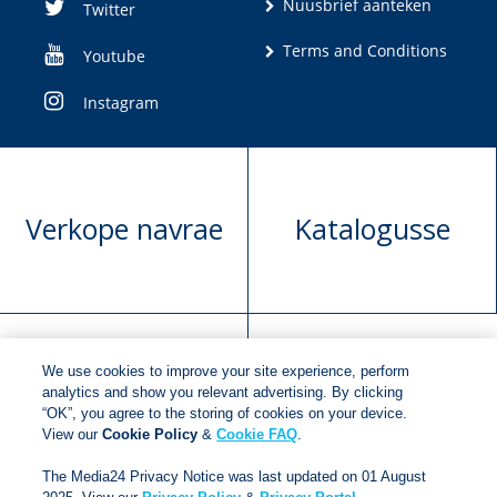
Nuusbrief aanteken
Twitter
Terms and Conditions
Youtube
Instagram
Verkope navrae
Katalogusse
We use cookies to improve your site experience, perform
Manuskrip
Versoek boekregte
analytics and show you relevant advertising. By clicking
“OK”, you agree to the storing of cookies on your device.
voorlegging
View our
Cookie Policy
&
Cookie FAQ
.
The Media24 Privacy Notice was last updated on 01 August