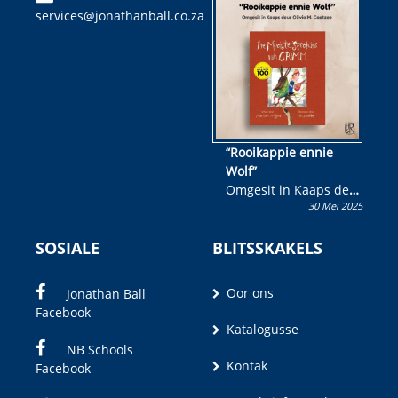
services@jonathanball.co.za
kans om R50 000 te
wen!
“Rooikappie ennie
Wolf”
Omgesit in Kaaps deur
30 Mei 2025
Olivia M. Coetzee
SOSIALE
BLITSSKAKELS
Oor ons
Jonathan Ball
Facebook
Katalogusse
NB Schools
Kontak
Facebook