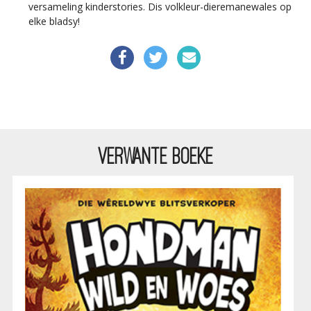
versameling kinderstories. Dis volkleur-dieremanewales op
elke bladsy!
VERWANTE BOEKE