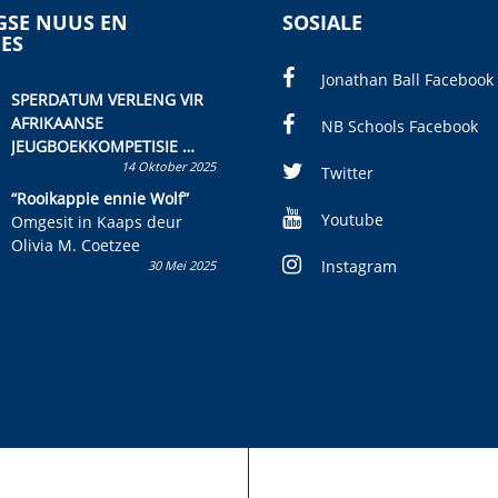
SE NUUS EN
SOSIALE
IES
Jonathan Ball Facebook
SPERDATUM VERLENG VIR
AFRIKAANSE
NB Schools Facebook
JEUGBOEKKOMPETISIE
14 Oktober 2025
Skryf ’n jeugboek of
Twitter
kinderboek en staan ’n
“Rooikappie ennie Wolf”
kans om R50 000 te wen!
Youtube
Omgesit in Kaaps deur
Olivia M. Coetzee
Instagram
30 Mei 2025