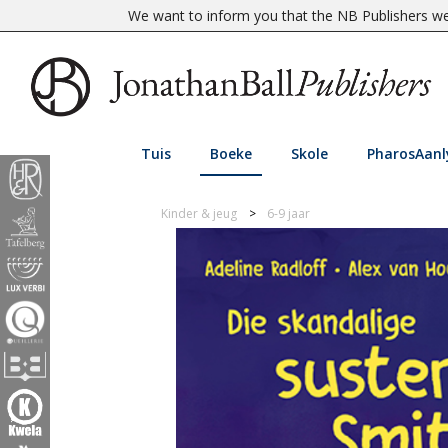
We want to inform you that the NB Publishers web
Tuis
Boeke
Skole
PharosAanl
Kinder & jeug
6-9 jaar