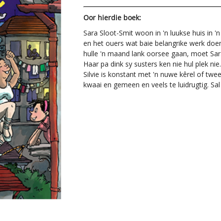
Oor hierdie boek:
Sara Sloot-Smit woon in 'n luukse huis in 
en het ouers wat baie belangrike werk doen
hulle 'n maand lank oorsee gaan, moet Sara 
Haar pa dink sy susters ken nie hul plek ni
Silvie is konstant met 'n nuwe kêrel of twee
kwaai en gemeen en veels te luidrugtig. Sal