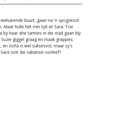
'n welvarende buurt, gaan na 'n spogskool
. Maar hulle het min tyd vir Sara. Toe
by haar drie tannies in die stad gaan bly.
e. Suzie giggel graag en maak grappies.
, en Sofia is wel suksesvol, maar sy's
 Sara ooit die vakansie oorleef?