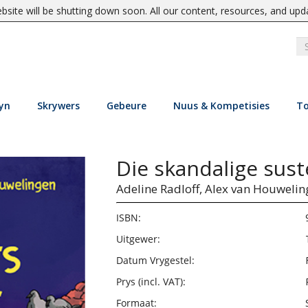
site will be shutting down soon. All our content, resources, and upd
yn
Skrywers
Gebeure
Nuus & Kompetisies
To
Die skandalige sust
Adeline Radloff,
Alex van Houwelin
ISBN:
Uitgewer:
Datum Vrygestel:
Prys (incl. VAT):
Formaat: