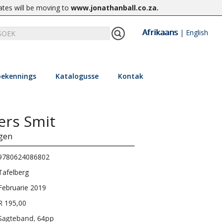
ates will be moving to
www.jonathanball.co.za
.
Afrikaans
|
English
ekennings
Katalogusse
Kontak
ers Smit
gen
9780624086802
Tafelberg
Februarie 2019
R 195,00
Sagteband, 64pp