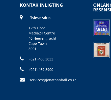
KONTAK INLIGTING
ONLANG
RESENS
Fisiese Adres
12th Floor
Media24 Centre
40 Heerengracht
Cape Town
8001
(021) 406 3033
(021) 469 8900
services@jonathanball.co.za