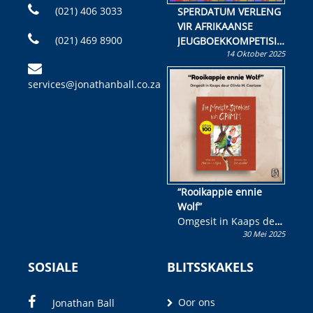
(021) 406 3033
SPERDATUM VERLENG
VIR AFRIKAANSE
(021) 469 8900
JEUGBOEKKOMPETISIE
14 Oktober 2025
Skryf ’n jeugboek of
kinderboek en staan ’n
services@jonathanball.co.za
kans om R50 000 te
wen!
“Rooikappie ennie
Wolf”
Omgesit in Kaaps deur
30 Mei 2025
Olivia M. Coetzee
SOSIALE
BLITSSKAKELS
Oor ons
Jonathan Ball