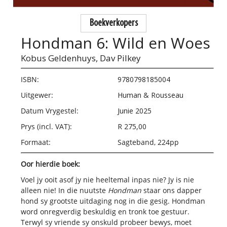
Boekverkopers
Hondman 6: Wild en Woes
Kobus Geldenhuys,
Dav Pilkey
ISBN:
9780798185004
Uitgewer:
Human & Rousseau
Datum Vrygestel:
Junie 2025
Prys (incl. VAT):
R 275,00
Formaat:
Sagteband, 224pp
Oor hierdie boek:
Voel jy ooit asof jy nie heeltemal inpas nie? Jy is nie
alleen nie! In die nuutste
Hondman
staar ons dapper
hond sy grootste uitdaging nog in die gesig. Hondman
word onregverdig beskuldig en tronk toe gestuur.
Terwyl sy vriende sy onskuld probeer bewys, moet