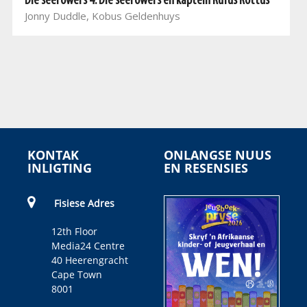
Die seerowers 4: Die seerowers en kaptein Rufus Rottus
Jonny Duddle, Kobus Geldenhuys
KONTAK
ONLANGSE NUUS
INLIGTING
EN RESENSIES
Fisiese Adres
12th Floor
Media24 Centre
40 Heerengracht
Cape Town
8001