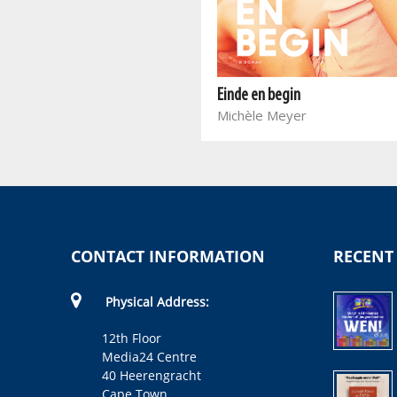
Die laaste leuen
Anita du Preez
Einde en begin
Michèle Meyer
CONTACT INFORMATION
RECENT
Physical Address:
12th Floor
Media24 Centre
40 Heerengracht
Cape Town