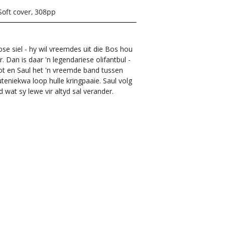
Soft cover, 308pp
ose siel - hy wil vreemdes uit die Bos hou
. Dan is daar 'n legendariese olifantbul -
ot en Saul het 'n vreemde band tussen
teniekwa loop hulle kringpaaie. Saul volg
wat sy lewe vir altyd sal verander.