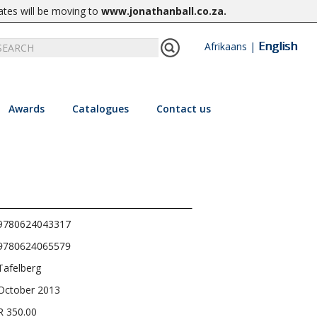
ates will be moving to
www.jonathanball.co.za
.
English
Afrikaans
|
Awards
Catalogues
Contact us
9780624043317
9780624065579
Tafelberg
October 2013
R 350.00