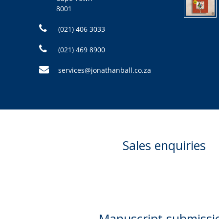
8001
(021) 406 3033
(021) 469 8900
services@jonathanball.co.za
Sales enquiries
Manuscript submissi