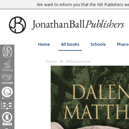
We want to inform you that the NB Publishers web
Home
All books
Schools
Pharo
Fiction
Afrikaans novel