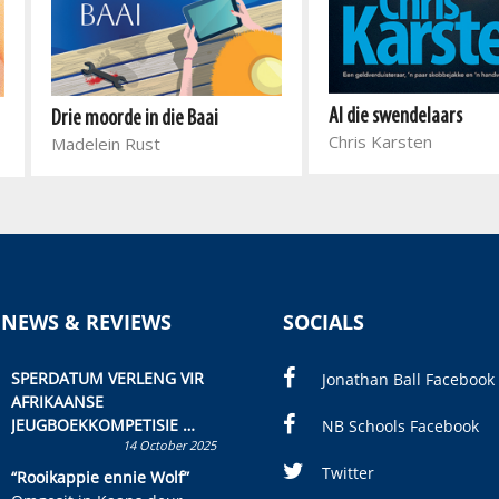
Al die swendelaars
Drie moorde in die Baai
Chris Karsten
Madelein Rust
 NEWS & REVIEWS
SOCIALS
SPERDATUM VERLENG VIR
Jonathan Ball Facebook
AFRIKAANSE
JEUGBOEKKOMPETISIE
NB Schools Facebook
14 October 2025
Skryf ’n jeugboek of
kinderboek en staan ’n
Twitter
“Rooikappie ennie Wolf”
kans om R50 000 te wen!