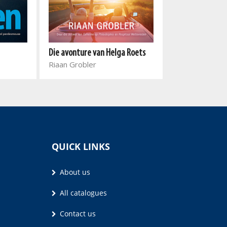
Die vyf susters
Die avonture van Helga Roets
Eleanor Baker 
Riaan Grobler
QUICK LINKS
About us
All catalogues
Contact us