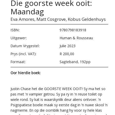
Die goorste week ooit:
Maandag
Eva Amores,
Matt Cosgrove,
Kobus Geldenhuys
ISBN:
9780798183918
Uitgewer:
Human & Rousseau
Datum Vrygestel:
Julie 2023
Prys (incl. VAT):
R 200,00
Formaat:
Sagteband, 192pp
Oor hierdie boek:
Justin Chase het die GOORSTE WEEK OOIT! Sy ma het so
pas met 'n vampier getrou. Sy pa ry in 'n reuse toilet op
wiele rond. Sy kat is waarskynlik deur aliens ontvoer. 'n
Psigopatiese boelie maak sy eerste dag in ’n nuwe skool ’n
nagmerrie. En op die oomblik hang hy voor sy hele klas