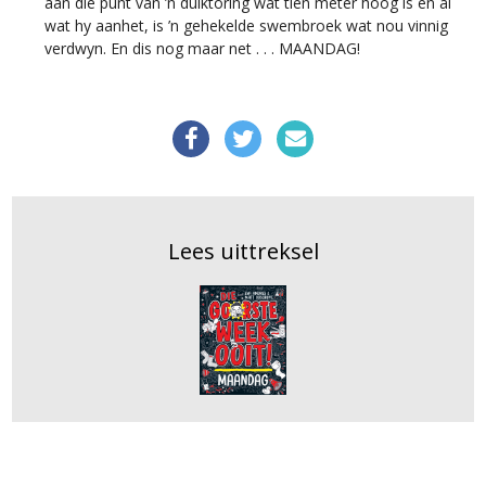
aan die punt van ’n duiktoring wat tien meter hoog is en al
wat hy aanhet, is ’n gehekelde swembroek wat nou vinnig
verdwyn. En dis nog maar net . . . MAANDAG!
Lees uittreksel