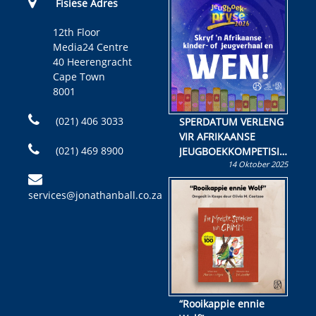
Fisiese Adres
12th Floor
Media24 Centre
40 Heerengracht
Cape Town
8001
(021) 406 3033
SPERDATUM VERLENG
VIR AFRIKAANSE
(021) 469 8900
JEUGBOEKKOMPETISIE
14 Oktober 2025
Skryf ’n jeugboek of
kinderboek en staan ’n
services@jonathanball.co.za
kans om R50 000 te
wen!
“Rooikappie ennie