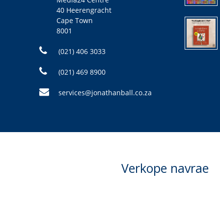
40 Heerengracht
Cape Town
8001
(021) 406 3033
(021) 469 8900
services@jonathanball.co.za
Verkope navrae