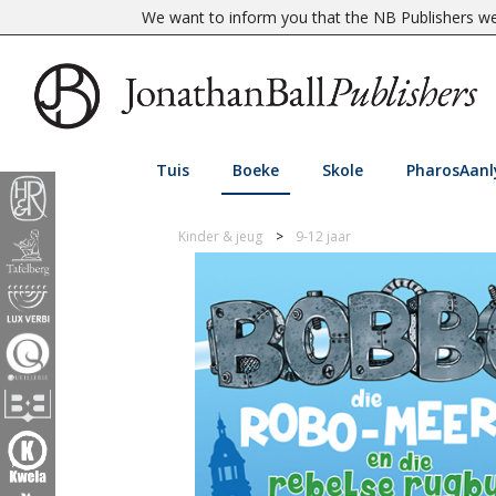
We want to inform you that the NB Publishers web
Tuis
Boeke
Skole
PharosAanl
Kinder & jeug
9-12 jaar