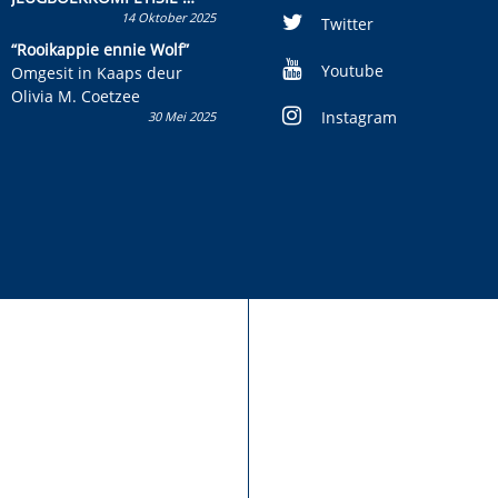
14 Oktober 2025
Skryf ’n jeugboek of
Twitter
kinderboek en staan ’n
“Rooikappie ennie Wolf”
kans om R50 000 te wen!
Youtube
Omgesit in Kaaps deur
Olivia M. Coetzee
Instagram
30 Mei 2025