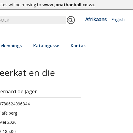
ates will be moving to
www.jonathanball.co.za
.
Afrikaans
|
English
ekennings
Katalogusse
Kontak
erkat en die
ernard de Jager
9780624096344
Tafelberg
Mei 2026
R 185,00