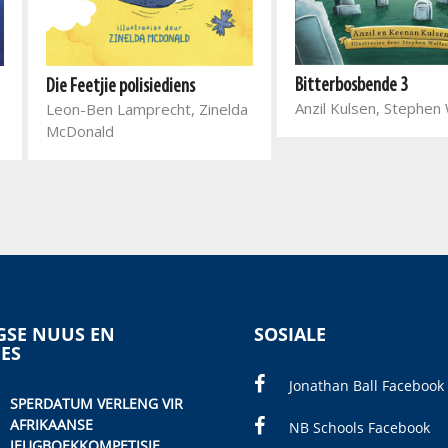
Bitterbosbende 3
Die Feetjie polisiediens
Anzil Kulsen, Stephen
Leon-Ben Lamprecht, Zinelda
McDonald
SE NUUS EN
SOSIALE
IES
Jonathan Ball Facebook
SPERDATUM VERLENG VIR
AFRIKAANSE
NB Schools Facebook
JEUGBOEKKOMPETISIE