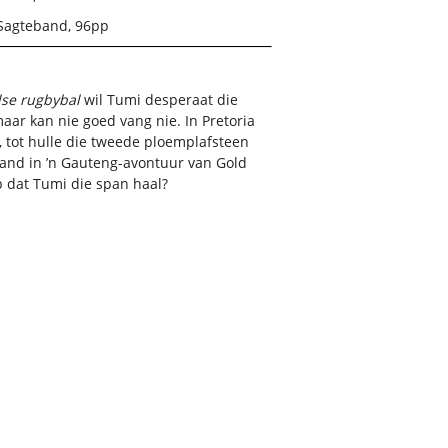
Sagteband, 96pp
se rugbybal
wil Tumi desperaat die
aar kan nie goed vang nie. In Pretoria
 tot hulle die tweede ploemplafsteen
and in ’n Gauteng-avontuur van Gold
p dat Tumi die span haal?