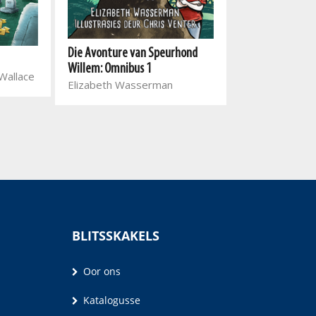
Die Avonture van Speurhond
Die doodgewon
Willem: Omnibus 1
 Wallace
De Wet Hugo,
Elizabeth Wasserman
BLITSSKAKELS
Oor ons
Katalogusse