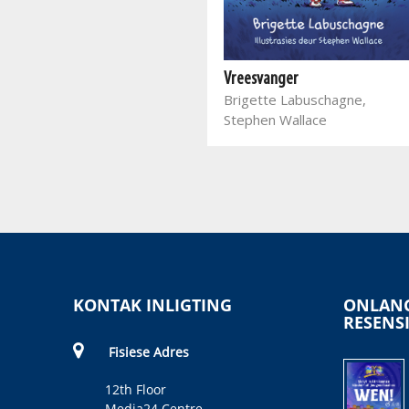
Skool vir talente 2
Silke Schellhammer, Kobus
Vreesvanger
Geldenhuys
Brigette Labuschagne,
Stephen Wallace
KONTAK INLIGTING
ONLANG
RESENS
Fisiese Adres
12th Floor
Media24 Centre