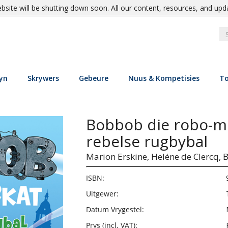
site will be shutting down soon. All our content, resources, and upd
yn
Skrywers
Gebeure
Nuus & Kompetisies
To
Bobbob die robo-me
rebelse rugbybal
Marion Erskine,
Heléne de Clercq,
B
ISBN:
Uitgewer:
Datum Vrygestel:
Prys (incl. VAT):