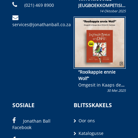
(021) 469 8900
JEUGBOEKKOMPETISIE
14 Oktober 2025
Skryf ’n jeugboek of
kinderboek en staan ’n
services@jonathanball.co.za
kans om R50 000 te
wen!
“Rooikappie ennie
Wolf”
Omgesit in Kaaps deur
30 Mei 2025
Olivia M. Coetzee
SOSIALE
BLITSSKAKELS
Oor ons
Jonathan Ball
Facebook
Katalogusse