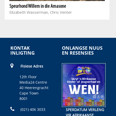
Speurhond Willem in die Amasone
Elizabeth Wasserman, Chris Venter
KONTAK
ONLANGSE NUUS
INLIGTING
EN RESENSIES
Fisiese Adres
12th Floor
Media24 Centre
40 Heerengracht
Cape Town
8001
(021) 406 3033
SPERDATUM VERLENG
VIR AFRIKAANSE