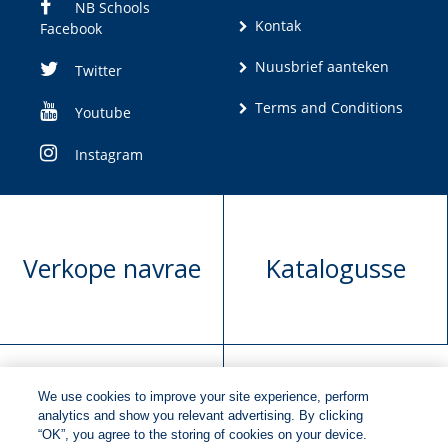
NB Schools
Kontak
Facebook
Nuusbrief aanteken
Twitter
Terms and Conditions
Youtube
Instagram
Verkope navrae
Katalogusse
We use cookies to improve your site experience, perform
Manuskrip
Versoek boekregte
analytics and show you relevant advertising. By clicking
“OK”, you agree to the storing of cookies on your device.
voorlegging