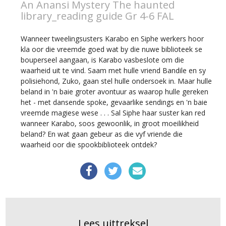
An Anansi Mystery The haunted
library_reading guide Gr 4-6 FAL
Wanneer tweelingsusters Karabo en Siphe werkers hoor
kla oor die vreemde goed wat by die nuwe biblioteek se
bouperseel aangaan, is Karabo vasbeslote om die
waarheid uit te vind. Saam met hulle vriend Bandile en sy
polisiehond, Zuko, gaan stel hulle ondersoek in. Maar hulle
beland in 'n baie groter avontuur as waarop hulle gereken
het - met dansende spoke, gevaarlike sendings en 'n baie
vreemde magiese wese . . . Sal Siphe haar suster kan red
wanneer Karabo, soos gewoonlik, in groot moeilikheid
beland? En wat gaan gebeur as die vyf vriende die
waarheid oor die spookbiblioteek ontdek?
Lees uittreksel