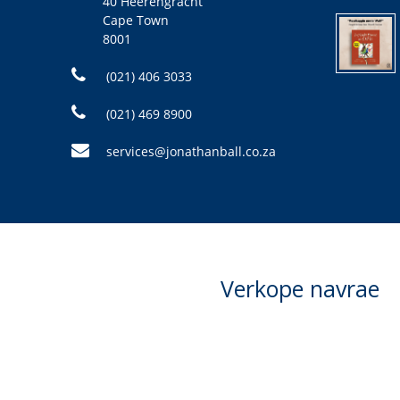
40 Heerengracht
Cape Town
8001
(021) 406 3033
(021) 469 8900
services@jonathanball.co.za
Verkope navrae