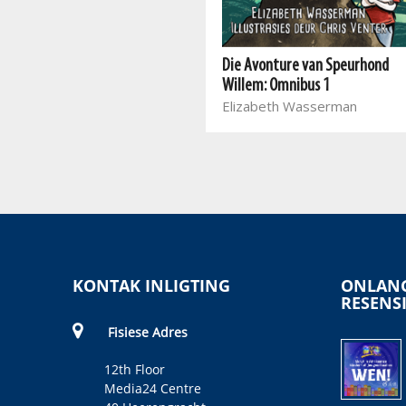
Skool vir talente 3
Die Avonture van Speurhond
Kobus Geldenhuys, Silke
Willem: Omnibus 1
Schellhammer
Elizabeth Wasserman
KONTAK INLIGTING
ONLANG
RESENS
Fisiese Adres
12th Floor
Media24 Centre