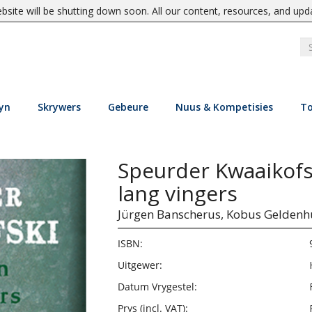
site will be shutting down soon. All our content, resources, and upd
yn
Skrywers
Gebeure
Nuus & Kompetisies
To
Speurder Kwaaikofs
lang vingers
Jürgen Banscherus,
Kobus Geldenh
ISBN:
Uitgewer:
Datum Vrygestel:
Prys (incl. VAT):