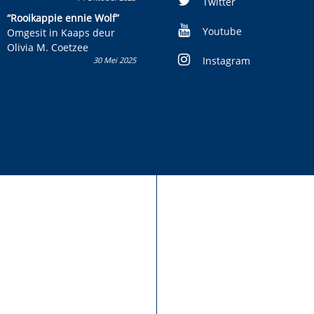
Twitter
kinderboek en staan ’n
“Rooikappie ennie Wolf”
kans om R50 000 te wen!
Youtube
Omgesit in Kaaps deur
Olivia M. Coetzee
Instagram
30 Mei 2025