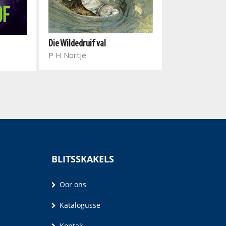
Die Wildedruif val
Lotta se lewe 1
P H Nortje
hansworse
Alice Pantermu
Geldenhuys
BLITSSKAKELS
Oor ons
Katalogusse
Kontak