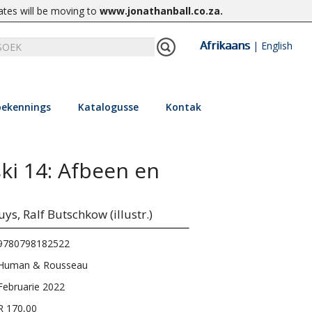
ates will be moving to
www.jonathanball.co.za
.
Afrikaans
|
English
ekennings
Katalogusse
Kontak
ki 14: Afbeen en
uys,
Ralf Butschkow (illustr.)
9780798182522
Human & Rousseau
Februarie 2022
R 170,00