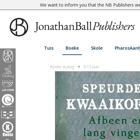
We want to inform you that the NB Publishers web
Tuis
Boeke
Skole
PharosAanl
Kinder & jeug
9-12 jaar