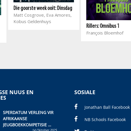
Die goorste week ooit: Dinsdag
Matt Cosgrove, Eva Amores,
Kobus Geldenhuys
Rillers: Omnibus 1
François Bloemhof
SE NUUS EN
SOSIALE
IES
Jonathan Ball Facebook
SPERDATUM VERLENG VIR
AFRIKAANSE
NB Schools Facebook
JEUGBOEKKOMPETISIE
14 Oktober 2025
Skryf ’n jeugboek of