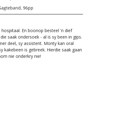
Sagteband, 96pp
 hospitaal. En boonop besteel 'n dief
die saak ondersoek - al is sy been in gips.
er deel, sy assistent. Monty kan oral
sy kakebeen is gebreek. Hierdie saak gaan
hom nie onderkry nie!