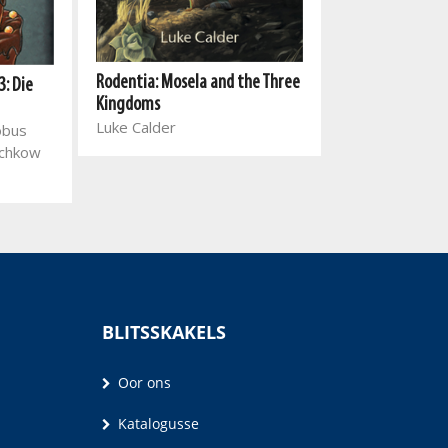
Duistermaan
Rodentia: Mosela and the Three
: Die
Jaco Jacobs
Kingdoms
Luke Calder
obus
schkow
BLITSSKAKELS
Oor ons
Katalogusse