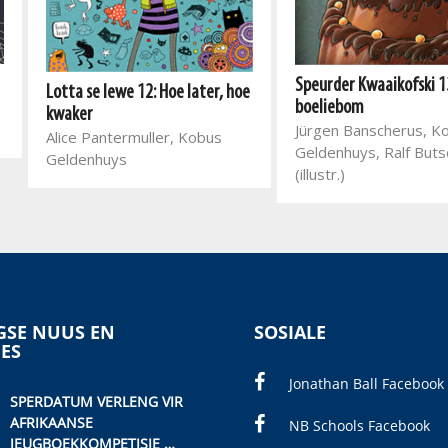
Speurder Kwaaikofski 13
Lotta se lewe 12: Hoe later, hoe
boeliebom
kwaker
Jürgen Banscherus, K
Alice Pantermuller, Kobus
Geldenhuys, Ralf But
Geldenhuys
(illustr.)
SE NUUS EN
SOSIALE
IES
Jonathan Ball Facebook
SPERDATUM VERLENG VIR
AFRIKAANSE
NB Schools Facebook
JEUGBOEKKOMPETISIE