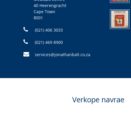
40 Heerengracht
Cape Town
8001
(021) 406 3033
(021) 469 8900
services@jonathanball.co.za
Verkope navrae