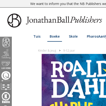
We want to inform you that the NB Publishers web
Tuis
Boeke
Skole
PharosAanl
Kinder & jeug
9-12 jaar