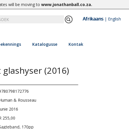
ates will be moving to
www.jonathanball.co.za
.
Afrikaans
|
English
ekennings
Katalogusse
Kontak
t glashyser (2016)
9780798172776
Human & Rousseau
Junie 2016
R 255,00
Sagteband, 170pp