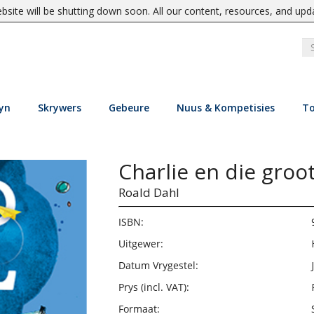
site will be shutting down soon. All our content, resources, and upd
yn
Skrywers
Gebeure
Nuus & Kompetisies
To
Charlie en die groo
Roald Dahl
ISBN:
Uitgewer:
Datum Vrygestel:
Prys (incl. VAT):
Formaat: