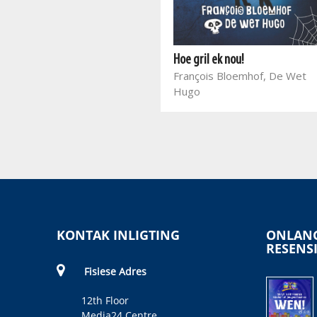
Jakkals en Wolf (sagteband)
Pieter Grobbelaar, Séan
Hoe gril ek nou!
Verster
François Bloemhof, De Wet
Hugo
KONTAK INLIGTING
ONLANG
RESENS
Fisiese Adres
12th Floor
Media24 Centre