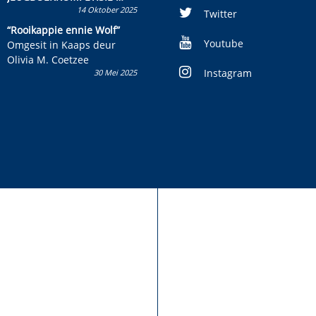
14 Oktober 2025
Skryf ’n jeugboek of
Twitter
kinderboek en staan ’n
“Rooikappie ennie Wolf”
kans om R50 000 te wen!
Youtube
Omgesit in Kaaps deur
Olivia M. Coetzee
Instagram
30 Mei 2025