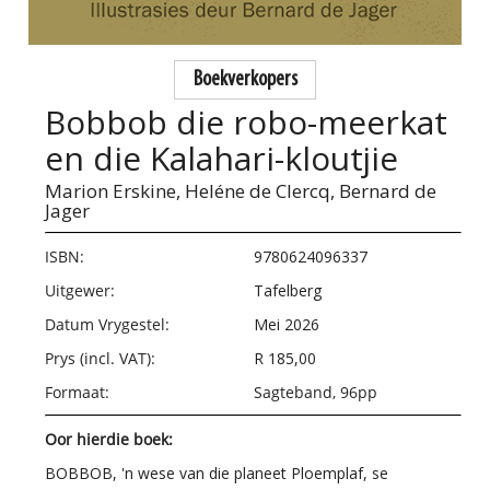
Boekverkopers
Bobbob die robo-meerkat
en die Kalahari-kloutjie
Marion Erskine,
Heléne de Clercq,
Bernard de
Jager
ISBN:
9780624096337
Uitgewer:
Tafelberg
Datum Vrygestel:
Mei 2026
Prys (incl. VAT):
R 185,00
Formaat:
Sagteband, 96pp
Oor hierdie boek:
BOBBOB, 'n wese van die planeet Ploemplaf, se