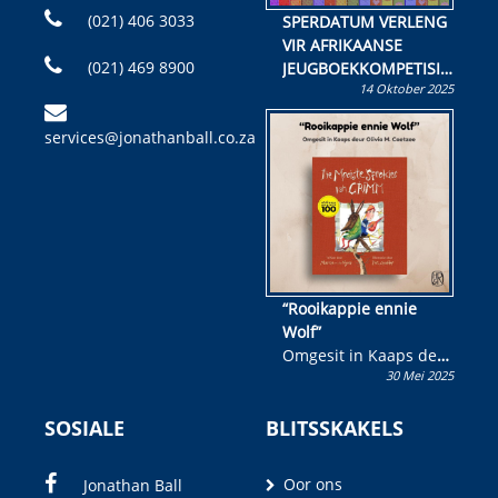
(021) 406 3033
SPERDATUM VERLENG
VIR AFRIKAANSE
(021) 469 8900
JEUGBOEKKOMPETISIE
14 Oktober 2025
Skryf ’n jeugboek of
kinderboek en staan ’n
services@jonathanball.co.za
kans om R50 000 te
wen!
“Rooikappie ennie
Wolf”
Omgesit in Kaaps deur
30 Mei 2025
Olivia M. Coetzee
SOSIALE
BLITSSKAKELS
Oor ons
Jonathan Ball