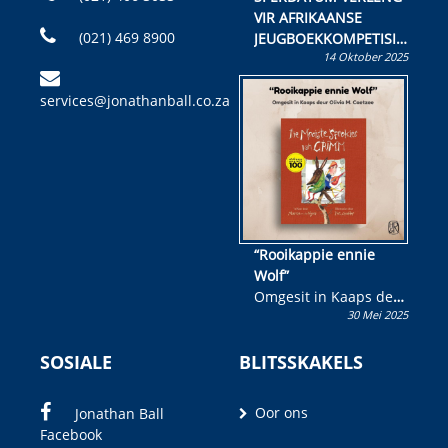
VIR AFRIKAANSE
(021) 469 8900
JEUGBOEKKOMPETISIE
14 Oktober 2025
Skryf ’n jeugboek of
kinderboek en staan ’n
services@jonathanball.co.za
kans om R50 000 te
wen!
“Rooikappie ennie
Wolf”
Omgesit in Kaaps deur
30 Mei 2025
Olivia M. Coetzee
SOSIALE
BLITSSKAKELS
Oor ons
Jonathan Ball
Facebook