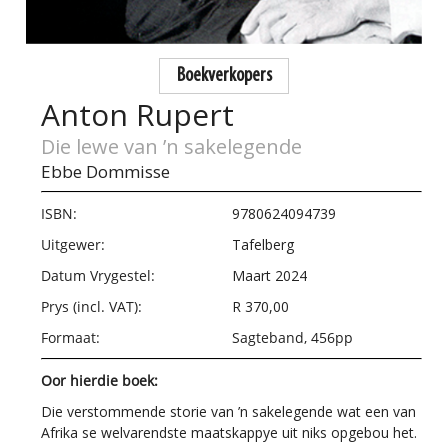
Boekverkopers
Anton Rupert
Die lewe van ’n sakelegende
Ebbe Dommisse
ISBN:
9780624094739
Uitgewer:
Tafelberg
Datum Vrygestel:
Maart 2024
Prys (incl. VAT):
R 370,00
Formaat:
Sagteband, 456pp
Oor hierdie boek:
Die verstommende storie van ’n sakelegende wat een van
Afrika se welvarendste maatskappye uit niks opgebou het.