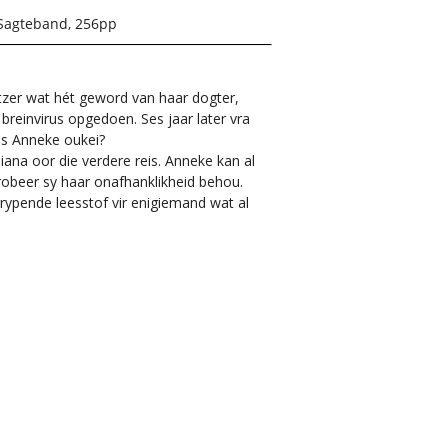
Sagteband, 256pp
tzer wat hét geword van haar dogter,
reinvirus opgedoen. Ses jaar later vra
Is Anneke oukei?
na oor die verdere reis. Anneke kan al
robeer sy haar onafhanklikheid behou.
grypende leesstof vir enigiemand wat al