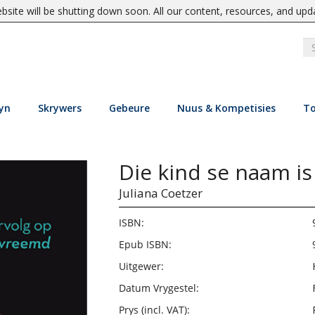
site will be shutting down soon. All our content, resources, and upd
yn
Skrywers
Gebeure
Nuus & Kompetisies
To
Die kind se naam i
Juliana Coetzer
ISBN:
Epub ISBN:
Uitgewer:
Datum Vrygestel:
Prys (incl. VAT):