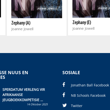
Zephany (E)
Zephany (A)
Joanne Jowell
Joanne Jowell
SE NUUS EN
SOSIALE
IES
Jonathan Ball Facebook
SPERDATUM VERLENG VIR
AFRIKAANSE
NB Schools Facebook
JEUGBOEKKOMPETISIE
14 Oktober 2025
Skryf ’n jeugboek of
Twitter