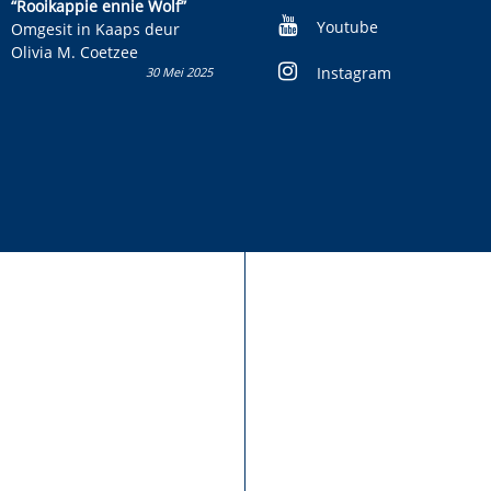
kinderboek en staan ’n
“Rooikappie ennie Wolf”
kans om R50 000 te wen!
Youtube
Omgesit in Kaaps deur
Olivia M. Coetzee
Instagram
30 Mei 2025