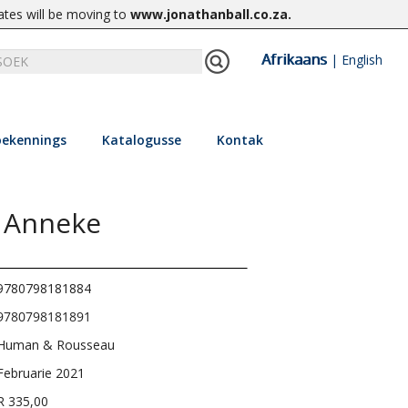
ates will be moving to
www.jonathanball.co.za
.
Afrikaans
|
English
ekennings
Katalogusse
Kontak
s Anneke
9780798181884
9780798181891
Human & Rousseau
Februarie 2021
R 335,00