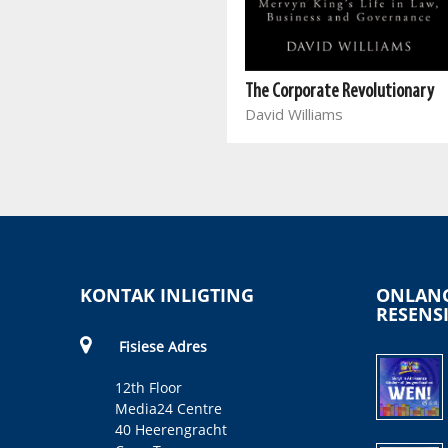
Into Dark Water: A Police
Memoir
The Corporate Revolutionary
Jeremy Vearey
David Williams
KONTAK INLIGTING
ONLANG
RESENS
Fisiese Adres
12th Floor
Media24 Centre
40 Heerengracht