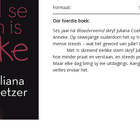
Formaat:
Oor hierdie boek:
Ses jaar ná
Bloedvreemd
skryf Juliana Coe
Anneke. Op sewejarige ouderdom het sy ’n b
mense steeds – wat het geword van julle? 
Met 'n skreiend eerlike stem skryf Julia
hoe minder praat en verstaan, en steeds p
Maar elke dag bring sy eie uitdagings. Aan
verlies ervaar het.