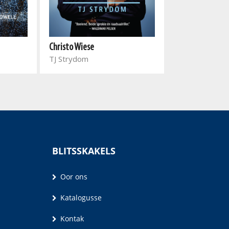
Christo Wiese
The Girl Who Su
TJ Strydom
Mother
Moshitadi Leh
BLITSSKAKELS
Oor ons
Katalogusse
Kontak