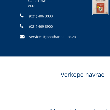
Cape Town
8001
(021) 406 3033
(021) 469 8900
services@jonathanball.co.za
Verkope navrae