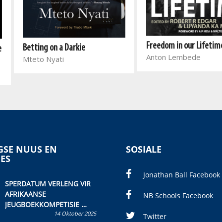
Freedom in our Lifetim
Betting on a Darkie
e
Anton Lembede
Mteto Nyati
SE NUUS EN
SOSIALE
IES
Jonathan Ball Facebook
SPERDATUM VERLENG VIR
AFRIKAANSE
NB Schools Facebook
JEUGBOEKKOMPETISIE
14 Oktober 2025
Skryf ’n jeugboek of
Twitter