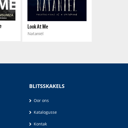
e
Look At Me
Takka Takka B
Nataniël
Al Venter
BLITSSKAKELS
Oor ons
Katalogusse
Kontak