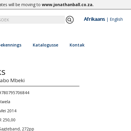
ates will be moving to
www.jonathanball.co.za
.
Afrikaans
|
English
ekennings
Katalogusse
Kontak
ks
abo Mbeki
9780795706844
Kwela
Mei 2014
R 250,00
Sagteband, 272pp