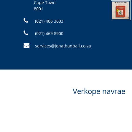
Cape Town
8001
(021) 406 3033
(021) 469 8900
services@jonathanball.co.za
Verkope navrae