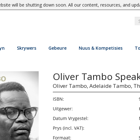
site will be shutting down soon. All our content, resources, and upd
yn
Skrywers
Gebeure
Nuus & Kompetisies
To
Oliver Tambo Spea
Oliver Tambo,
Adelaide Tambo,
Th
ISBN:
Uitgewer:
Datum Vrygestel:
Prys (incl. VAT):
Formaat: