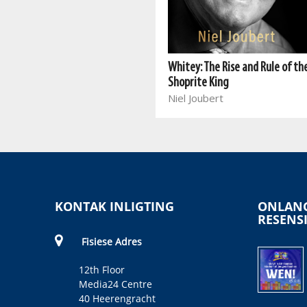
Recce
Koos Stadler
Whitey: The Rise and Rule of th
Shoprite King
Niel Joubert
KONTAK INLIGTING
ONLANG
RESENS
Fisiese Adres
12th Floor
Media24 Centre
40 Heerengracht