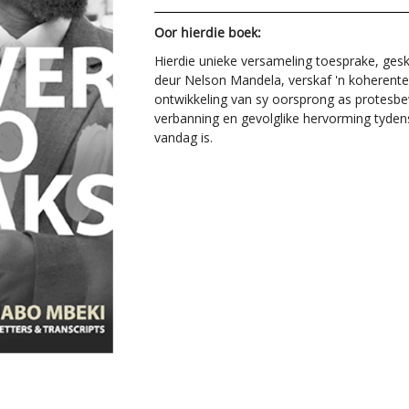
Oor hierdie boek:
Hierdie unieke versameling toesprake, ges
deur Nelson Mandela, verskaf 'n koherent
ontwikkeling van sy oorsprong as protesbew
verbanning en gevolglike hervorming tydens 
vandag is.