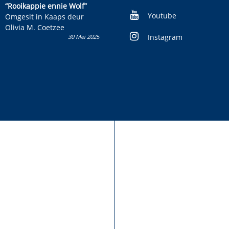
kinderboek en staan ’n
“Rooikappie ennie Wolf”
kans om R50 000 te wen!
Youtube
Omgesit in Kaaps deur
Olivia M. Coetzee
Instagram
30 Mei 2025