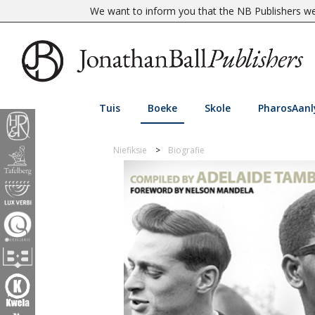
We want to inform you that the NB Publishers web
Tuis
Boeke
Skole
PharosAanl
Niefiksie
Biografie