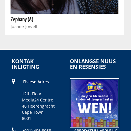
Zephany (A)
Joanne Jowell
KONTAK
ONLANGSE NUUS
INLIGTING
EN RESENSIES
Fisiese Adres
12th Floor
Media24 Centre
40 Heerengracht
Cape Town
8001
(021) 406 3033
SPERDATUM VERLENG