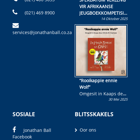
VIR AFRIKAANSE
(021) 469 8900
JEUGBOEKKOMPETISIE
14 Oktober 2025
Skryf ’n jeugboek of
kinderboek en staan ’n
services@jonathanball.co.za
kans om R50 000 te
wen!
“Rooikappie ennie
Wolf”
Omgesit in Kaaps deur
30 Mei 2025
Olivia M. Coetzee
SOSIALE
BLITSSKAKELS
Oor ons
Jonathan Ball
Facebook