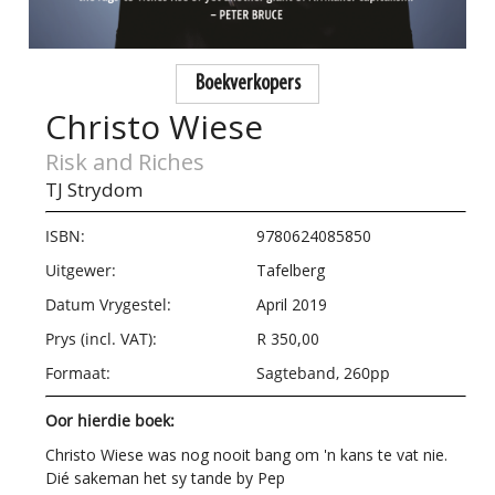
Boekverkopers
Christo Wiese
Risk and Riches
TJ Strydom
ISBN:
9780624085850
Uitgewer:
Tafelberg
Datum Vrygestel:
April 2019
Prys (incl. VAT):
R 350,00
Formaat:
Sagteband, 260pp
Oor hierdie boek:
Christo Wiese was nog nooit bang om 'n kans te vat nie.
Dié sakeman het sy tande by Pep