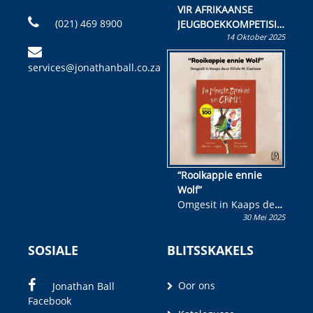
VIR AFRIKAANSE
(021) 469 8900
JEUGBOEKKOMPETISIE
14 Oktober 2025
Skryf ’n jeugboek of
kinderboek en staan ’n
services@jonathanball.co.za
kans om R50 000 te
wen!
“Rooikappie ennie
Wolf”
Omgesit in Kaaps deur
30 Mei 2025
Olivia M. Coetzee
SOSIALE
BLITSSKAKELS
Oor ons
Jonathan Ball
Facebook