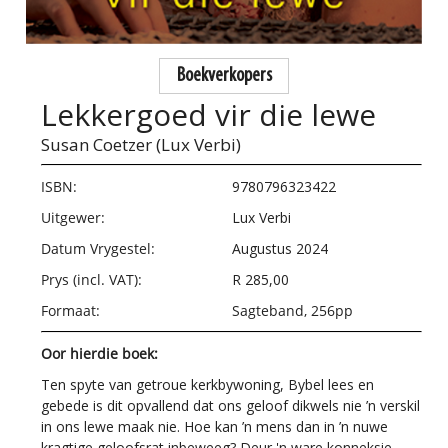
Boekverkopers
Lekkergoed vir die lewe
Susan Coetzer (Lux Verbi)
ISBN:
9780796323422
Uitgewer:
Lux Verbi
Datum Vrygestel:
Augustus 2024
Prys (incl. VAT):
R 285,00
Formaat:
Sagteband, 256pp
Oor hierdie boek:
Ten spyte van getroue kerkbywoning, Bybel lees en
gebede is dit opvallend dat ons geloof dikwels nie ’n verskil
in ons lewe maak nie. Hoe kan ’n mens dan in ’n nuwe
kragtige geloofsrat inbeweeg? Deur 'n ware konneksie