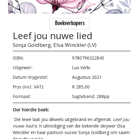
Boekverkopers
Leef jou nuwe lied
Sonja Goldberg,
Elsa Winckler (LV)
ISBN:
9780796322845
Uitgewer:
Lux Verbi
Datum Vrygestel:
Augustus 2021
Prys (incl. VAT):
R 285,00
Formaat:
Sagteband, 288pp
Oor hierdie boek:
Die lewe laat jou dikwels uitgebrand en afgemat.
Leef jou
nuwe lied
is ’n uitnodiging van die bekende skrywer Elsa
Winckler en haar pastoor-sussie Sonja Goldberg om saam
deur die jaar te