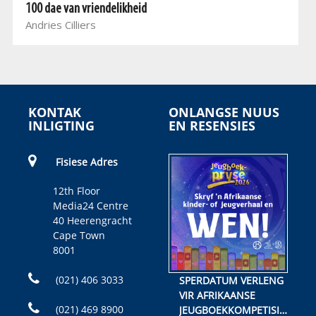
100 dae van vriendelikheid
Andries Cilliers
KONTAK
ONLANGSE NUUS
INLIGTING
EN RESENSIES
Fisiese Adres
12th Floor
Media24 Centre
40 Heerengracht
Cape Town
8001
(021) 406 3033
SPERDATUM VERLENG
VIR AFRIKAANSE
(021) 469 8900
JEUGBOEKKOMPETISIE