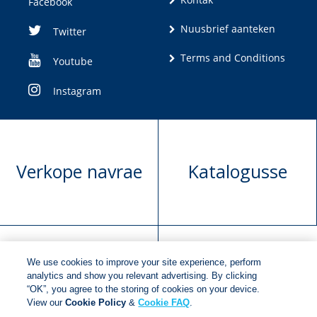
Facebook
Nuusbrief aanteken
Twitter
Terms and Conditions
Youtube
Instagram
Verkope navrae
Katalogusse
We use cookies to improve your site experience, perform
Manuskrip
Versoek boekregte
analytics and show you relevant advertising. By clicking
“OK”, you agree to the storing of cookies on your device.
voorlegging
View our
Cookie Policy
&
Cookie FAQ
.