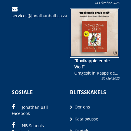
14 Oktober 2025
Skryf ’n jeugboek of
kinderboek en staan ’n
services@jonathanball.co.za
kans om R50 000 te
wen!
“Rooikappie ennie
Wolf”
Omgesit in Kaaps deur
30 Mei 2025
Olivia M. Coetzee
SOSIALE
BLITSSKAKELS
Oor ons
Jonathan Ball
Facebook
Katalogusse
NB Schools
Kontak