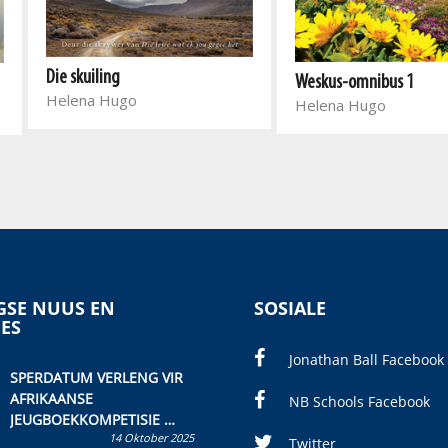
Die skuiling
Weskus-omnibus 1
Helena Hugo
Helena Hugo
SE NUUS EN
SOSIALE
IES
Jonathan Ball Facebook
SPERDATUM VERLENG VIR
AFRIKAANSE
NB Schools Facebook
JEUGBOEKKOMPETISIE
14 Oktober 2025
Skryf ’n jeugboek of
Twitter