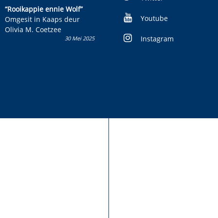
kinderboek en staan ’n
“Rooikappie ennie Wolf”
kans om R50 000 te wen!
Youtube
Omgesit in Kaaps deur
Olivia M. Coetzee
Instagram
30 Mei 2025