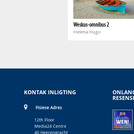
Liewer as lig
Juanita Aggenbach
Weskus-omnibus 2
Helena Hugo
KONTAK INLIGTING
ONLANG
RESENS
Fisiese Adres
12th Floor
Media24 Centre
40 Heerengracht