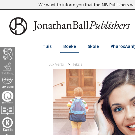
We want to inform you that the NB Publishers web
Tuis
Boeke
Skole
PharosAanl
Lux Verbi
Fiksie