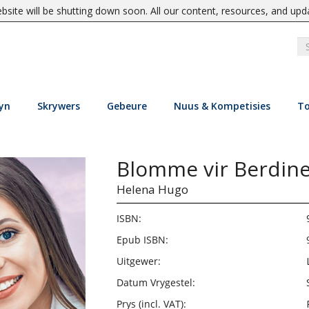
site will be shutting down soon. All our content, resources, and upd
yn
Skrywers
Gebeure
Nuus & Kompetisies
To
Blomme vir Berdin
Helena Hugo
ISBN:
Epub ISBN:
Uitgewer:
Datum Vrygestel:
Prys (incl. VAT):