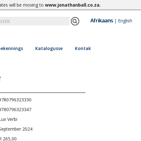
ates will be moving to
www.jonathanball.co.za
.
Afrikaans
|
English
ekennings
Katalogusse
Kontak
e
9780796323330
9780796323347
Lux Verbi
September 2024
R 265,00