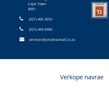
Cape Town
8001
(021) 406 3033
(021) 469 8900
services@jonathanball.co.za
Verkope navrae