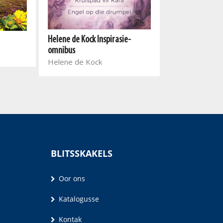
Helene de Kock Inspirasie-
Mispa
omnibus
Helena Hugo
Helene de Kock
BLITSSKAKELS
Oor ons
Katalogusse
Kontak