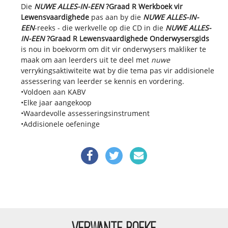
Die
NUWE ALLES-IN-EEN
?Graad R Werkboek vir
Lewensvaardighede
pas aan by die
NUWE ALLES-IN-
EEN
-reeks - die werkvelle op die CD in die
NUWE ALLES-
IN-EEN
?Graad R Lewensvaardighede Onderwysersgids
is nou in boekvorm om dit vir onderwysers makliker te
maak om aan leerders uit te deel met
nuwe
verrykingsaktiwiteite wat by die tema pas vir addisionele
assessering van leerder se kennis en vordering.
•Voldoen aan KABV
•Elke jaar aangekoop
•Waardevolle assesseringsinstrument
•Addisionele oefeninge
VERWANTE BOEKE