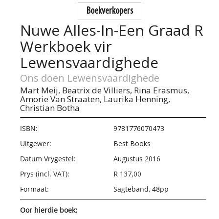
Boekverkopers
Nuwe Alles-In-Een Graad R
Werkboek vir
Lewensvaardighede
Ons doen Lewensvaardighede
Mart Meij,
Beatrix de Villiers,
Rina Erasmus,
Amorie Van Straaten,
Laurika Henning,
Christian Botha
ISBN:
9781776070473
Uitgewer:
Best Books
Datum Vrygestel:
Augustus 2016
Prys (incl. VAT):
R 137,00
Formaat:
Sagteband, 48pp
Oor hierdie boek: