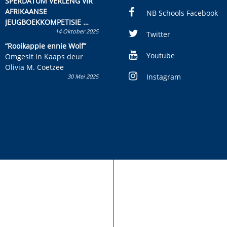
SPERDATUM VERLENG VIR
AFRIKAANSE
NB Schools Facebook
JEUGBOEKKOMPETISIE
14 Oktober 2025
Skryf ’n jeugboek of
Twitter
kinderboek en staan ’n
“Rooikappie ennie Wolf”
kans om R50 000 te wen!
Youtube
Omgesit in Kaaps deur
Olivia M. Coetzee
Instagram
30 Mei 2025