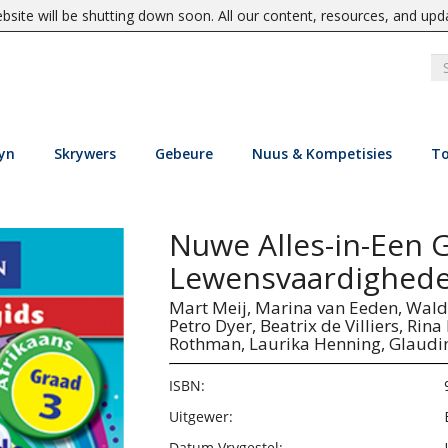
site will be shutting down soon. All our content, resources, and upd
yn
Skrywers
Gebeure
Nuus & Kompetisies
To
Nuwe Alles-in-Een G
Lewensvaardighede
Mart Meij,
Marina van Eeden,
Wald
Petro Dyer,
Beatrix de Villiers,
Rina
Rothman,
Laurika Henning,
Glaudi
ISBN:
Uitgewer:
Datum Vrygestel: