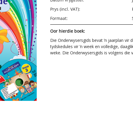
Prys (incl. VAT):
Formaat:
Oor hierdie boek:
Die Onderwysersgids bevat ’n jaarplan vir d
tydskedules vir ’n week en volledige, daagli
weke. Die Onderwysersgids is volgens die v