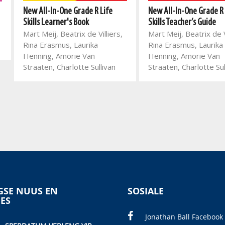
New All-In-One Grade R Life
New All-In-One Grade R 
Skills Learner's Book
Skills Teacher’s Guide
Mart Meij, Beatrix de Villiers,
Mart Meij, Beatrix de V
Rina Erasmus, Laurika
Rina Erasmus, Laurika
Henning, Amorie Van
Henning, Amorie Van
Straaten, Charlotte Sullivan
Straaten, Charlotte Sul
SE NUUS EN
SOSIALE
IES
Jonathan Ball Facebook