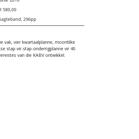
R 580,00
Sagteband, 296pp
ie vak, vier kwartaalplanne, moontlike
kse stap-vir-stap-onderrigplanne vir 40
ereistes van die KABV ontwikkel.