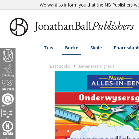
We want to inform you that the NB Publishers web
Tuis
Boeke
Skole
PharosAanl
Best Books
Lewensvaardighede