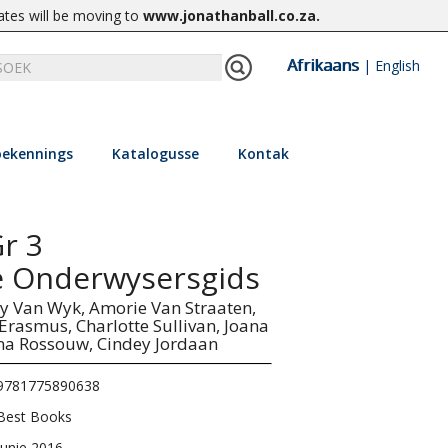
ates will be moving to
www.jonathanball.co.za
.
Afrikaans
|
English
ekennings
Katalogusse
Kontak
r 3
 Onderwysersgids
y Van Wyk,
Amorie Van Straaten,
 Erasmus,
Charlotte Sullivan,
Joana
na Rossouw,
Cindey Jordaan
9781775890638
Best Books
Junie 2016