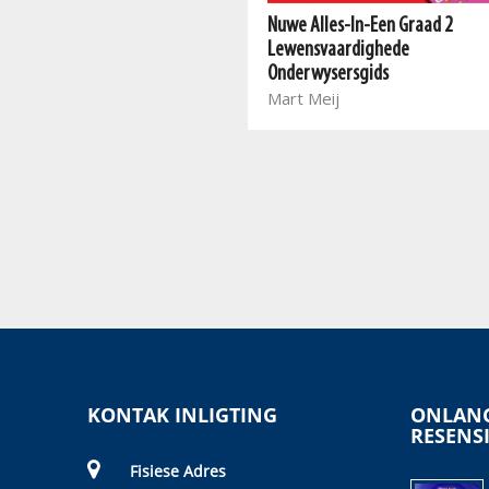
Nuwe Alles-In-Een Graad R
Nuwe Alles-In-Een Graad 2
Lewensvaardighede
Lewensvaardighede
Onderwysersgids
Onderwysersgids
Mart Meij, Beatrix de Villiers,
Mart Meij
Rina Erasmus, Laurika
Henning, Amorie Van
Straaten, Charlotte Sullivan
KONTAK INLIGTING
ONLANG
RESENS
Fisiese Adres