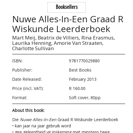
Booksellers
Nuwe Alles-In-Een Graad R
Wiskunde Leerderboek
Mart Meij,
Beatrix de Villiers,
Rina Erasmus,
Laurika Henning,
Amorie Van Straaten,
Charlotte Sullivan
ISBN:
9781770029880
Publisher:
Best Books
Date Released:
February 2013
Price (incl. VAT):
R 160.00
Format:
Soft cover, 80pp
About this book:
Die
Nuwe Alles-In-Een
Graad R Wiskunde Leerderboek
• kan jaar na jaar gebruik word
• gee geleentheid vir inskerping met minstens twee