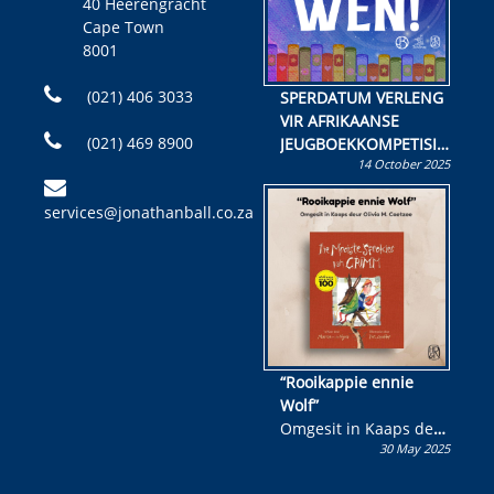
40 Heerengracht
Cape Town
8001
(021) 406 3033
SPERDATUM VERLENG
VIR AFRIKAANSE
(021) 469 8900
JEUGBOEKKOMPETISIE
14 October 2025
Skryf ’n jeugboek of
kinderboek en staan ’n
services@jonathanball.co.za
kans om R50 000 te
wen!
“Rooikappie ennie
Wolf”
Omgesit in Kaaps deur
30 May 2025
Olivia M. Coetzee