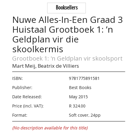
Booksellers
Nuwe Alles-In-Een Graad 3
Huistaal Grootboek 1: ’n
Geldplan vir die
skoolkermis
Grootboek 1: 'n Geldplan vir skoolsport
Mart Meij,
Beatrix de Villiers
ISBN:
9781775891581
Publisher:
Best Books
Date Released:
May 2015
Price (incl. VAT):
R 324.00
Format:
Soft cover, 24pp
(No description available for this title)