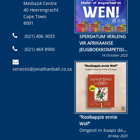
Media24 Centre
40 Heerengracht
Cape Town
8001
(021) 406 3033
SPERDATUM VERLENG
VIR AFRIKAANSE
(021) 469 8900
JEUGBOEKKOMPETISIE
14 October 2025
Skryf ’n jeugboek of
kinderboek en staan ’n
services@jonathanball.co.za
kans om R50 000 te
wen!
“Rooikappie ennie
Wolf”
Omgesit in Kaaps deur
30 May 2025
Olivia M. Coetzee