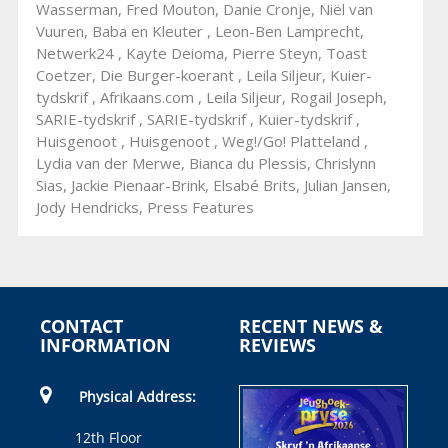
Wasserman, Fred Mouton, Danie Cronje, Niël van
Vuuren, Baba en Kleuter , Leon-Ben Lamprecht,
Netwerk24 , Kayte Deioma, Pierre Steyn, Toast
Coetzer, Die Burger-koerant , Leila Siljeur, Kuier-
tydskrif , Afrikaans.com , Leila Siljeur, Rogail Joseph,
SARIE-tydskrif , SARIE-tydskrif , Kuier-tydskrif ,
Huisgenoot , Huisgenoot , Weg!/Go! Platteland ,
Lydia van der Merwe, Bianca du Plessis, Chrislynn
Sias, Jackie Pienaar-Brink, Elsabé Brits, Julian Jansen,
Jody Hendricks, Press Features
CONTACT
RECENT NEWS &
INFORMATION
REVIEWS
Physical Address:
12th Floor