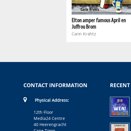
Elf dae in Parys
Elizabeth Wasserman
Elton amper famous April en
Juffrou Brom
Carin Krahtz
CONTACT INFORMATION
RECENT
Physical Address:
12th Floor
Media24 Centre
40 Heerengracht
Cape Town