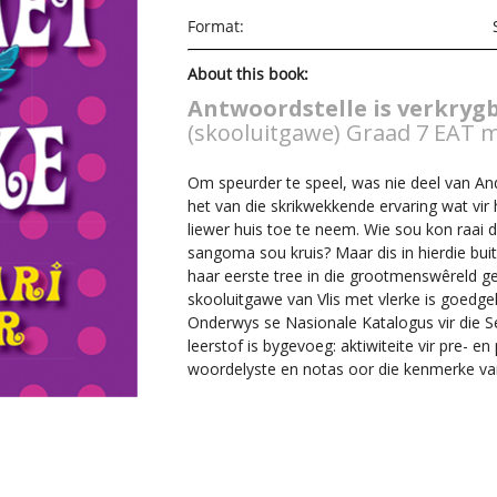
Format:
About this book:
Antwoordstelle is verkrygb
(skooluitgawe) Graad 7 EAT
Om speurder te speel, was nie deel van An
het van die skrikwekkende ervaring wat vir 
liewer huis toe te neem. Wie sou kon raai 
sangoma sou kruis? Maar dis in hierdie b
haar eerste tree in die grootmenswêreld gee:
skooluitgawe van Vlis met vlerke is goedg
Onderwys se Nasionale Katalogus vir die Se
leerstof is bygevoeg: aktiwiteite vir pre- e
woordelyste en notas oor die kenmerke van