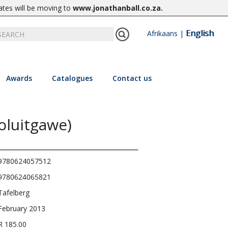
ates will be moving to
www.jonathanball.co.za
.
English
Afrikaans
|
Awards
Catalogues
Contact us
ooluitgawe)
9780624057512
9780624065821
Tafelberg
February 2013
R 185.00