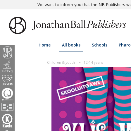
We want to inform you that the NB Publishers web
Home
All books
Schools
Pharo
Children & youth
12-14 years