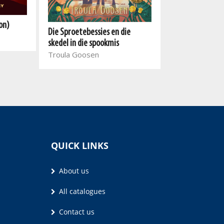
on)
Jungu Josh 3: D
Die Sproetebessies en die
Wafu
skedel in die spookmis
Constant Van 
Troula Goosen
QUICK LINKS
About us
All catalogues
Contact us