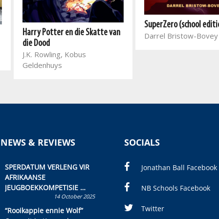
SuperZero (school editi
Harry Potter en die Skatte van
Darrel Bristow-Bovey
die Dood
J.K. Rowling, Kobus
Geldenhuys
 NEWS & REVIEWS
SOCIALS
SPERDATUM VERLENG VIR
Jonathan Ball Facebook
AFRIKAANSE
JEUGBOEKKOMPETISIE
NB Schools Facebook
14 October 2025
Skryf ’n jeugboek of
kinderboek en staan ’n
Twitter
“Rooikappie ennie Wolf”
kans om R50 000 te wen!