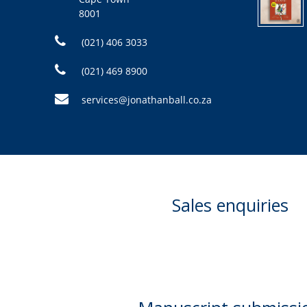
8001
(021) 406 3033
(021) 469 8900
services@jonathanball.co.za
Sales enquiries