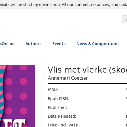
site will be shutting down soon. All our content, resources, and upd
sOnline
Authors
Events
News & Competitions
Vlis met vlerke (sk
Annemari Coetser
ISBN:
Epub ISBN:
Publisher:
Date Released:
Price (incl. VAT):