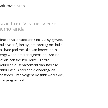
Soft cover, 81pp
aar hier:
Vlis met vlerke
 memoranda
dine se vakansieplanne nie. As sy geweet
hulle voorlê, het sy Jam oortuig om hulle
dat haar pad met dié van boewe en ’n
uitengewone omstandighede dat Andine
 die “vlissie” kry vlerke. Hierdie
ekeur vir die Departement van Basiese
nior Fase. Addisionele onderrig- en
n postlees, vrae volgens kognitiewe vlakke,
 ’n jeugverhaal.