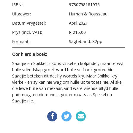
ISBN:
9780798181976
Uitgewer:
Human & Rousseau
Datum Vrygestel:
April 2021
Prys (incl. VAT):
R 215,00
Formaat:
Sagteband, 32pp
Oor hierdie boek:
Saadjie en Spikkel is soos vinkel en koljander, maar terwyl
hulle vriendskap groei, word hulle self ook groter. Vir
Saadjie beteken dit dat hy wortels kry. Maar Spikkel kry
vlerke - en sy kan nie wag om hulle uit te toets nie. Al skei
die lewe hulle van mekaar, vind ware vriende altyd hulle
pad terug, en niemand is groter maats as Spikkel en
Saadjie nie.