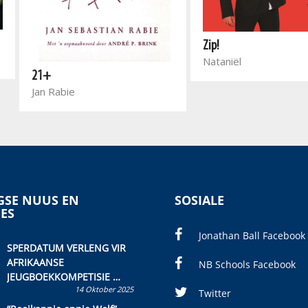
Zip!
Nataniël
21+
Jan Rabie
SE NUUS EN
SOSIALE
IES
Jonathan Ball Facebook
SPERDATUM VERLENG VIR
AFRIKAANSE
NB Schools Facebook
JEUGBOEKKOMPETISIE
14 Oktober 2025
Skryf ’n jeugboek of
Twitter
kinderboek en staan ’n