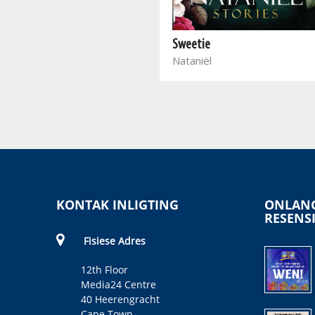
Dik Dun Thick Thin
Nataniël
Sweetie
Nataniël
KONTAK INLIGTING
ONLANG
RESENS
Fisiese Adres
12th Floor
Media24 Centre
40 Heerengracht
Cape Town