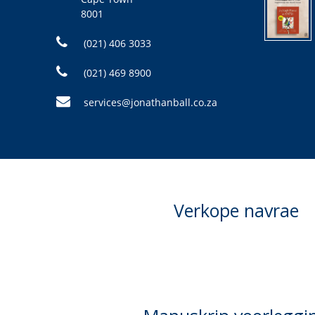
8001
(021) 406 3033
(021) 469 8900
services@jonathanball.co.za
Verkope navrae