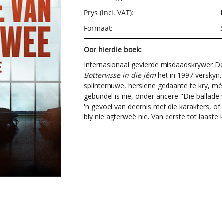
Prys (incl. VAT):
Formaat:
Oor hierdie boek:
Internasionaal gevierde misdaadskrywer De
Bottervisse in die jêm
het in 1997 verskyn
splinternuwe, hersiene gedaante te kry, m
gebundel is nie, onder andere "Die ballad
'n gevoel van deernis met die karakters, of
bly nie agterweë nie. Van eerste tot laaste k