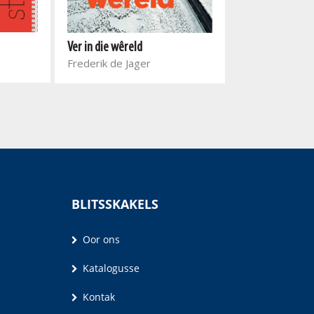
Een voet innie 
Ver in die wêreld
Gaireyah Frede
Frederik de Jager
BLITSSKAKELS
Oor ons
Katalogusse
Kontak