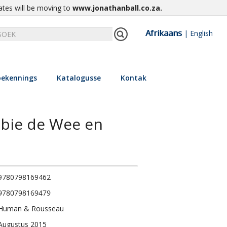
ates will be moving to
www.jonathanball.co.za
.
Afrikaans
|
English
ekennings
Katalogusse
Kontak
bbie de Wee en
9780798169462
9780798169479
Human & Rousseau
Augustus 2015