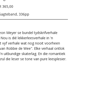
R 365,00
Sagteband, 336pp
on Meyer se bundel tydskrifverhale
.
Nou is dié lekkerleesverhale in 'n
ét vyf verhale wat nog nooit voorheen
e van Robbie de Wee".
Elke verhaal ontlok
 'n uitbundige skaterlag. En die romantiek
rul die leser se tone van pure leesplesier.