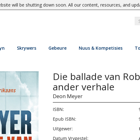
site will be shutting down soon. All our content, resources, and upd
yn
Skrywers
Gebeure
Nuus & Kompetisies
To
Die ballade van Ro
ander verhale
Deon Meyer
ISBN:
Epub ISBN:
Uitgewer:
Datum Vrygestel: