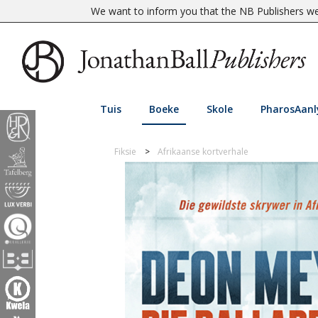
We want to inform you that the NB Publishers web
Tuis
Boeke
Skole
PharosAanl
Fiksie
Afrikaanse kortverhale