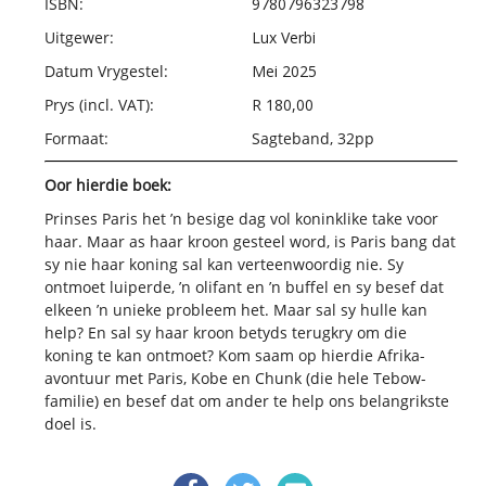
ISBN:
9780796323798
Uitgewer:
Lux Verbi
Datum Vrygestel:
Mei 2025
Prys (incl. VAT):
R 180,00
Formaat:
Sagteband, 32pp
Oor hierdie boek:
Prinses Paris het ’n besige dag vol koninklike take voor
haar. Maar as haar kroon gesteel word, is Paris bang dat
sy nie haar koning sal kan verteenwoordig nie. Sy
ontmoet luiperde, ’n olifant en ’n buffel en sy besef dat
elkeen ’n unieke probleem het. Maar sal sy hulle kan
help? En sal sy haar kroon betyds terugkry om die
koning te kan ontmoet? Kom saam op hierdie Afrika-
avontuur met Paris, Kobe en Chunk (die hele Tebow-
familie) en besef dat om ander te help ons belangrikste
doel is.