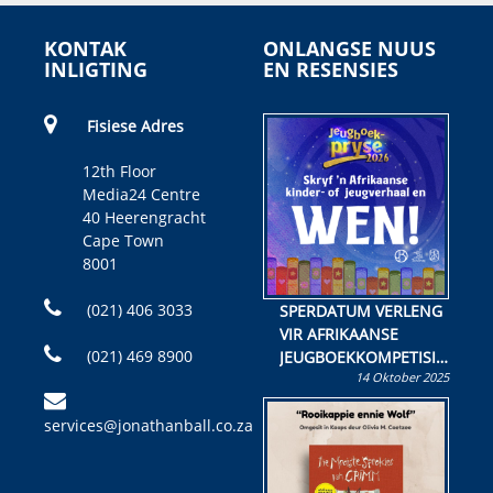
KONTAK
ONLANGSE NUUS
INLIGTING
EN RESENSIES
Fisiese Adres
12th Floor
Media24 Centre
40 Heerengracht
Cape Town
8001
(021) 406 3033
SPERDATUM VERLENG
VIR AFRIKAANSE
(021) 469 8900
JEUGBOEKKOMPETISIE
14 Oktober 2025
Skryf ’n jeugboek of
kinderboek en staan ’n
services@jonathanball.co.za
kans om R50 000 te
wen!