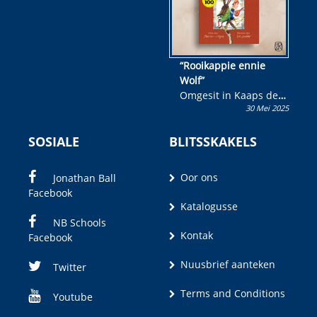
“Rooikappie ennie
Wolf”
Omgesit in Kaaps deur
30 Mei 2025
Olivia M. Coetzee
SOSIALE
BLITSSKAKELS
Oor ons
Jonathan Ball
Facebook
Katalogusse
NB Schools
Kontak
Facebook
Nuusbrief aanteken
Twitter
Terms and Conditions
Youtube