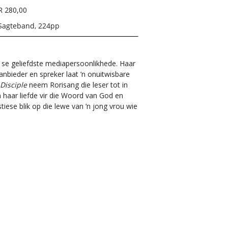
R 280,00
Sagteband, 224pp
a se geliefdste mediapersoonlikhede. Haar
anbieder en spreker laat ’n onuitwisbare
Disciple
neem Rorisang die leser tot in
 haar liefde vir die Woord van God en
tiese blik op die lewe van ’n jong vrou wie