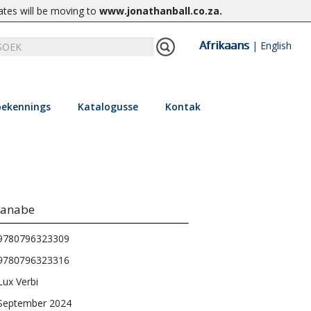
ates will be moving to
www.jonathanball.co.za
.
Afrikaans
|
English
ekennings
Katalogusse
Kontak
Manabe
9780796323309
9780796323316
Lux Verbi
September 2024