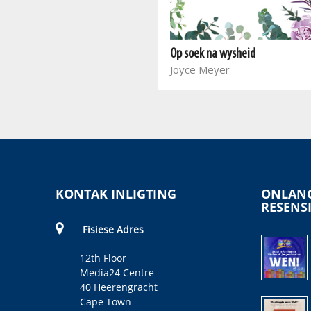
Vind God in die gewone
Tom Smith
Op soek na wysheid
Joyce Meyer
KONTAK INLIGTING
ONLANG
RESENS
Fisiese Adres
12th Floor
Media24 Centre
40 Heerengracht
Cape Town