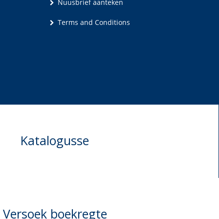
Nuusbrief aanteken
Terms and Conditions
Katalogusse
Versoek boekregte