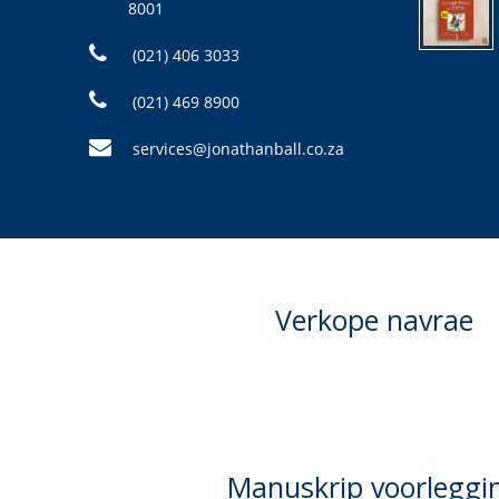
8001
(021) 406 3033
(021) 469 8900
services@jonathanball.co.za
Verkope navrae
Manuskrip voorleggi