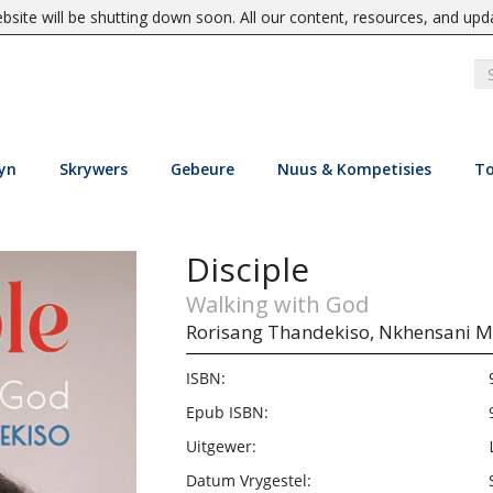
site will be shutting down soon. All our content, resources, and upd
yn
Skrywers
Gebeure
Nuus & Kompetisies
To
Disciple
Walking with God
Rorisang Thandekiso,
Nkhensani 
ISBN:
Epub ISBN:
Uitgewer:
Datum Vrygestel: