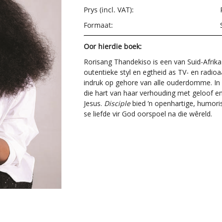
Prys (incl. VAT):
Formaat:
Oor hierdie boek:
Rorisang Thandekiso is een van Suid-Afrik
outentieke styl en egtheid as TV- en radioa
indruk op gehore van alle ouderdomme. In
die hart van haar verhouding met geloof en
Jesus.
Disciple
bied ’n openhartige, humoris
se liefde vir God oorspoel na die wêreld.