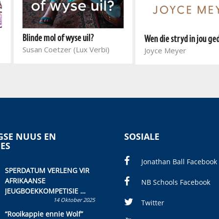
Blinde mol of wyse uil?
Wen die stryd in jou g
Susan Coetzer (Lux Verbi)
Joyce Meyer
SE NUUS EN
SOSIALE
IES
Jonathan Ball Facebook
SPERDATUM VERLENG VIR
AFRIKAANSE
NB Schools Facebook
JEUGBOEKKOMPETISIE
14 Oktober 2025
Skryf ’n jeugboek of
Twitter
kinderboek en staan ’n
“Rooikappie ennie Wolf”