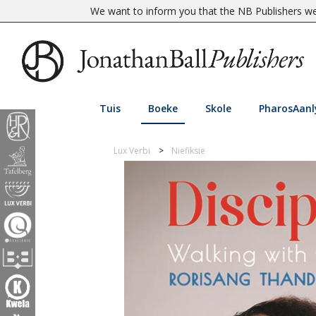
We want to inform you that the NB Publishers web
Tuis
Boeke
Skole
PharosAanl
Lux Verbi
Niefiksie