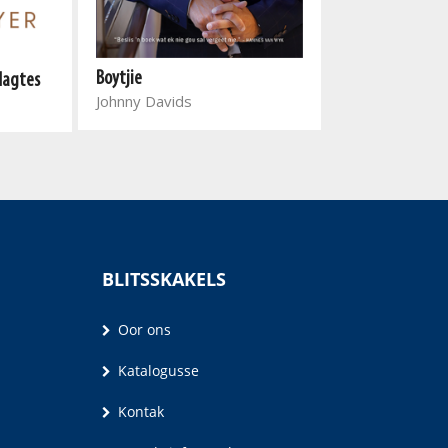
Boytjie
Dink jouself gel
edagtes
Johnny Davids
Pieter van Jaa
BLITSSKAKELS
Oor ons
Katalogusse
Kontak