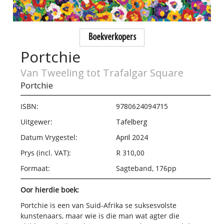
Boekverkopers
Portchie
Van Tweeling tot Trafalgar Square
Portchie
ISBN:
9780624094715
Uitgewer:
Tafelberg
Datum Vrygestel:
April 2024
Prys (incl. VAT):
R 310,00
Formaat:
Sagteband, 176pp
Oor hierdie boek:
Portchie is een van Suid-Afrika se suksesvolste
kunstenaars, maar wie is die man wat agter die