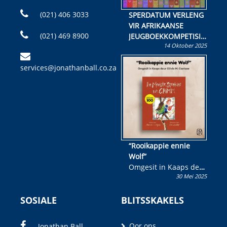
(021) 406 3033
SPERDATUM VERLENG
VIR AFRIKAANSE
(021) 469 8900
JEUGBOEKKOMPETISIE
14 Oktober 2025
Skryf ’n jeugboek of
kinderboek en staan ’n
services@jonathanball.co.za
kans om R50 000 te
wen!
“Rooikappie ennie
Wolf”
Omgesit in Kaaps deur
30 Mei 2025
Olivia M. Coetzee
SOSIALE
BLITSSKAKELS
Oor ons
Jonathan Ball