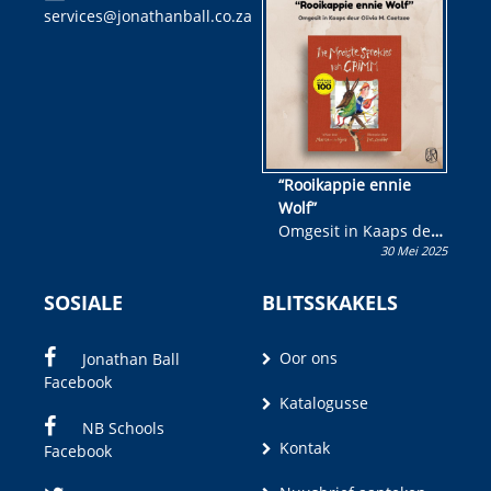
services@jonathanball.co.za
kans om R50 000 te
wen!
“Rooikappie ennie
Wolf”
Omgesit in Kaaps deur
30 Mei 2025
Olivia M. Coetzee
SOSIALE
BLITSSKAKELS
Oor ons
Jonathan Ball
Facebook
Katalogusse
NB Schools
Kontak
Facebook