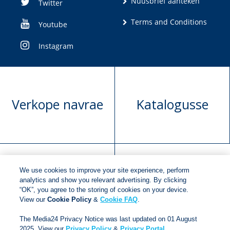
Nuusbrief aanteken
Twitter
Terms and Conditions
Youtube
Instagram
Verkope navrae
Katalogusse
We use cookies to improve your site experience, perform
Manuskrip
Versoek boekregte
analytics and show you relevant advertising. By clicking
“OK”, you agree to the storing of cookies on your device.
voorlegging
View our
Cookie Policy
&
Cookie FAQ
.
The Media24 Privacy Notice was last updated on 01 August
2025. View our
Privacy Policy
&
Privacy Portal
.