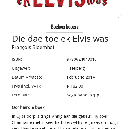
Boekverkopers
Die dae toe ek Elvis was
François Bloemhof
ISBN:
9780624043010
Uitgewer:
Tafelberg
Datum Vrygestel:
Februarie 2014
Prys (incl. VAT):
R 182,00
Formaat:
Sagteband, 82pp
Oor hierdie boek:
In CJ se dorp is dinge vinnig aan die gebeur. Hy soek
Charmaine met ’n seer hart. Terwyl hy regmaak om nog ’n
keur Elvis te speel. Terwyl hy wonder wat fout is met sy