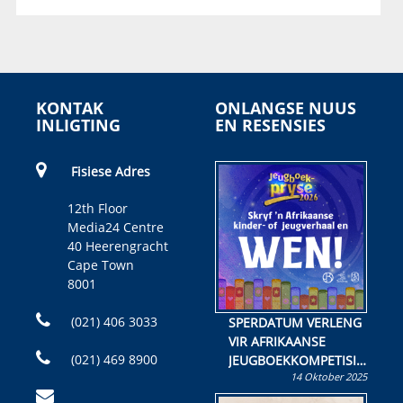
KONTAK
ONLANGSE NUUS
INLIGTING
EN RESENSIES
Fisiese Adres
12th Floor
Media24 Centre
40 Heerengracht
Cape Town
8001
(021) 406 3033
SPERDATUM VERLENG
VIR AFRIKAANSE
(021) 469 8900
JEUGBOEKKOMPETISIE
14 Oktober 2025
Skryf ’n jeugboek of
kinderboek en staan ’n