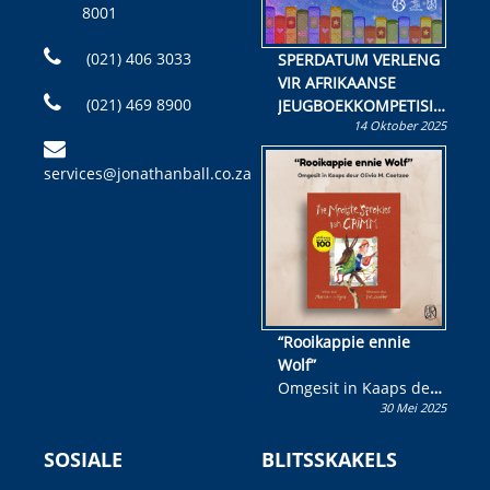
8001
(021) 406 3033
SPERDATUM VERLENG
VIR AFRIKAANSE
(021) 469 8900
JEUGBOEKKOMPETISIE
14 Oktober 2025
Skryf ’n jeugboek of
kinderboek en staan ’n
services@jonathanball.co.za
kans om R50 000 te
wen!
“Rooikappie ennie
Wolf”
Omgesit in Kaaps deur
30 Mei 2025
Olivia M. Coetzee
SOSIALE
BLITSSKAKELS