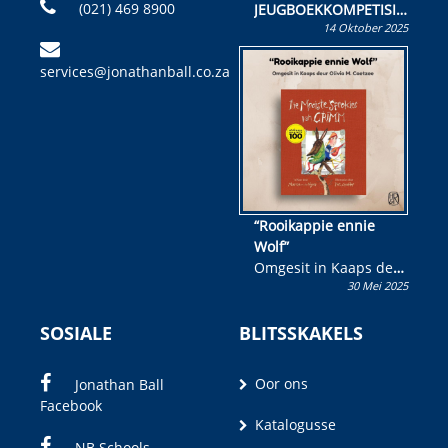
(021) 469 8900
JEUGBOEKKOMPETISIE
14 Oktober 2025
Skryf ’n jeugboek of
kinderboek en staan ’n
services@jonathanball.co.za
kans om R50 000 te
wen!
“Rooikappie ennie
Wolf”
Omgesit in Kaaps deur
30 Mei 2025
Olivia M. Coetzee
SOSIALE
BLITSSKAKELS
Oor ons
Jonathan Ball
Facebook
Katalogusse
NB Schools