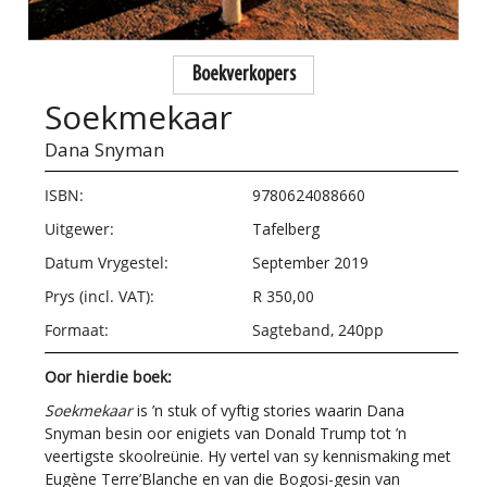
Boekverkopers
Soekmekaar
Dana Snyman
ISBN:
9780624088660
Uitgewer:
Tafelberg
Datum Vrygestel:
September 2019
Prys (incl. VAT):
R 350,00
Formaat:
Sagteband, 240pp
Oor hierdie boek:
Soekmekaar
is ’n stuk of vyftig stories waarin Dana
Snyman besin oor enigiets van Donald Trump tot ’n
veertigste skoolreünie. Hy vertel van sy kennismaking met
Eugène Terre’Blanche en van die Bogosi-gesin van