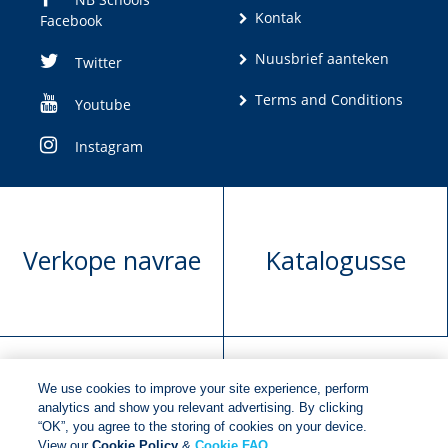
Kontak
Facebook
Nuusbrief aanteken
Twitter
Terms and Conditions
Youtube
Instagram
Verkope navrae
Katalogusse
We use cookies to improve your site experience, perform
Manuskrip
Versoek boekregte
analytics and show you relevant advertising. By clicking
“OK”, you agree to the storing of cookies on your device.
voorlegging
View our
Cookie Policy
&
Cookie FAQ
.