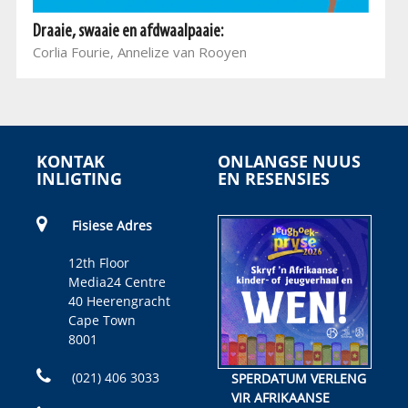
Draaie, swaaie en afdwaalpaaie:
Corlia Fourie, Annelize van Rooyen
KONTAK
ONLANGSE NUUS
INLIGTING
EN RESENSIES
Fisiese Adres
12th Floor
Media24 Centre
40 Heerengracht
Cape Town
8001
(021) 406 3033
SPERDATUM VERLENG
VIR AFRIKAANSE