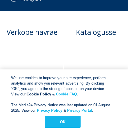
Verkope navrae
Katalogusse
Manuskrip
Versoek boekregte
We use cookies to improve your site experience, perform
voorlegging
analytics and show you relevant advertising. By clicking
“OK”, you agree to the storing of cookies on your device.
View our
Cookie Policy
&
Cookie FAQ
.
Copyright © 2018
Jonathan Ball Publishers
.
All rights
The Media24 Privacy Notice was last updated on 01 August
reserved.
2025. View our
Privacy Policy
&
Privacy Portal
.
Developed By:
Netgen Custom Software
OK