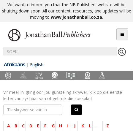
We want to inform you that the NB Publishers website will be
shutting down soon. All our content, resources, and updates will be
moving to
www.jonathanball.co.za
.
Afrikaans
|
English
Vir meer inligting oor jou gunsteling skrywer, klik op die eerste
letter van sy/ haar van of gebruik die soekblad.
A
B
C
D
E
F
G
H
I
J
K
L
...
Z