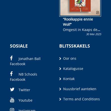
“Rooikappie ennie
Wolf”
Omgesit in Kaaps deur
30 Mei 2025
Olivia M. Coetzee
SOSIALE
BLITSSKAKELS
Oor ons
Jonathan Ball
Facebook
Katalogusse
NB Schools
Kontak
Facebook
Nuusbrief aanteken
Twitter
Terms and Conditions
Youtube
Instagram