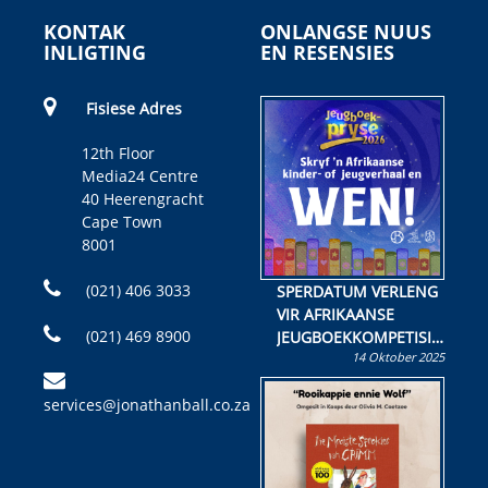
KONTAK
ONLANGSE NUUS
INLIGTING
EN RESENSIES
Fisiese Adres
12th Floor
Media24 Centre
40 Heerengracht
Cape Town
8001
(021) 406 3033
SPERDATUM VERLENG
VIR AFRIKAANSE
(021) 469 8900
JEUGBOEKKOMPETISIE
14 Oktober 2025
Skryf ’n jeugboek of
kinderboek en staan ’n
services@jonathanball.co.za
kans om R50 000 te
wen!