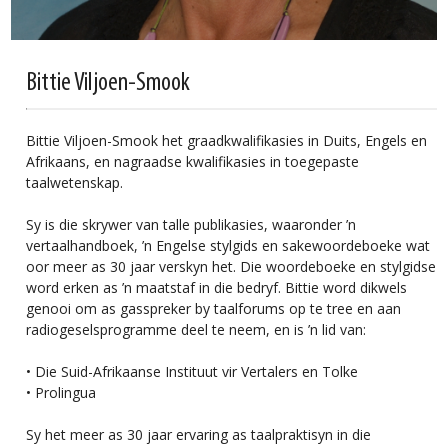
Bittie Viljoen-Smook
Bittie Viljoen-Smook het graadkwalifikasies in Duits, Engels en
Afrikaans, en nagraadse kwalifikasies in toegepaste
taalwetenskap.
Sy is die skrywer van talle publikasies, waaronder ’n
vertaalhandboek, ’n Engelse stylgids en sakewoordeboeke wat
oor meer as 30 jaar verskyn het. Die woordeboeke en stylgidse
word erken as ’n maatstaf in die bedryf. Bittie word dikwels
genooi om as gasspreker by taalforums op te tree en aan
radiogeselsprogramme deel te neem, en is ’n lid van:
• Die Suid-Afrikaanse Instituut vir Vertalers en Tolke
• Prolingua
Sy het meer as 30 jaar ervaring as taalpraktisyn in die