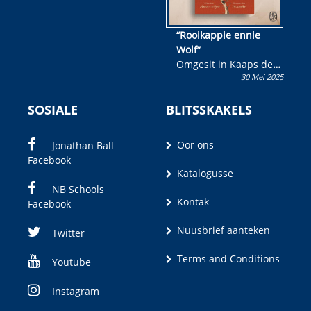
“Rooikappie ennie
Wolf”
Omgesit in Kaaps deur
30 Mei 2025
Olivia M. Coetzee
SOSIALE
BLITSSKAKELS
Oor ons
Jonathan Ball
Facebook
Katalogusse
NB Schools
Kontak
Facebook
Nuusbrief aanteken
Twitter
Terms and Conditions
Youtube
Instagram