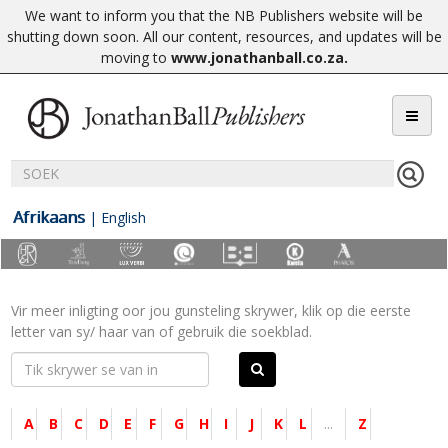
We want to inform you that the NB Publishers website will be
shutting down soon. All our content, resources, and updates will be
moving to
www.jonathanball.co.za
.
Afrikaans
|
English
Vir meer inligting oor jou gunsteling skrywer, klik op die eerste
letter van sy/ haar van of gebruik die soekblad.
A
B
C
D
E
F
G
H
I
J
K
L
...
Z