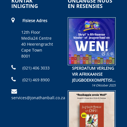
KONTAK
ONLANGSE NUUS
INLIGTING
EN RESENSIES
Fisiese Adres
12th Floor
Media24 Centre
40 Heerengracht
Cape Town
8001
(021) 406 3033
SPERDATUM VERLENG
VIR AFRIKAANSE
(021) 469 8900
JEUGBOEKKOMPETISIE
14 Oktober 2025
Skryf ’n jeugboek of
kinderboek en staan ’n
services@jonathanball.co.za
kans om R50 000 te
wen!