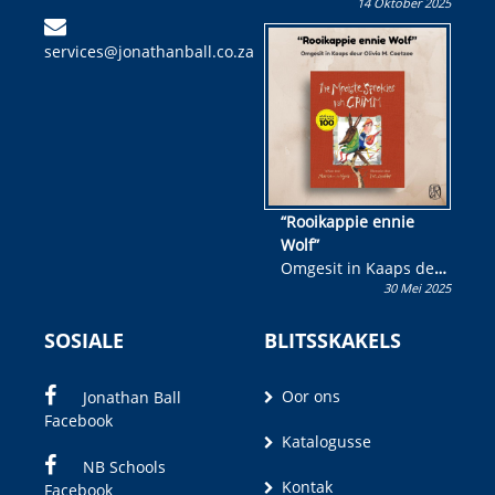
14 Oktober 2025
Skryf ’n jeugboek of
kinderboek en staan ’n
services@jonathanball.co.za
kans om R50 000 te
wen!
“Rooikappie ennie
Wolf”
Omgesit in Kaaps deur
30 Mei 2025
Olivia M. Coetzee
SOSIALE
BLITSSKAKELS
Oor ons
Jonathan Ball
Facebook
Katalogusse
NB Schools
Kontak
Facebook