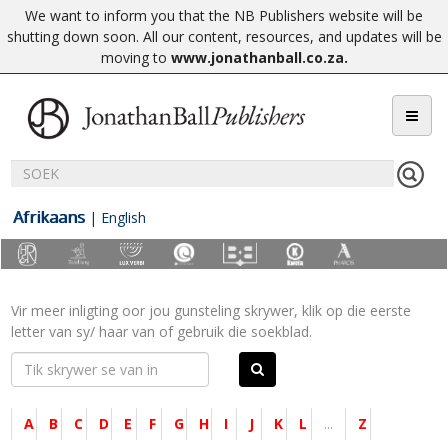
We want to inform you that the NB Publishers website will be
shutting down soon. All our content, resources, and updates will be
moving to
www.jonathanball.co.za
.
Afrikaans
|
English
Vir meer inligting oor jou gunsteling skrywer, klik op die eerste
letter van sy/ haar van of gebruik die soekblad.
A
B
C
D
E
F
G
H
I
J
K
L
...
Z