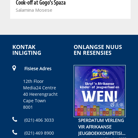
Cook-off at Gogo's Spaza
Salamina Mosese
KONTAK
ONLANGSE NUUS
INLIGTING
EN RESENSIES
Fisiese Adres
12th Floor
Media24 Centre
40 Heerengracht
Cape Town
8001
(021) 406 3033
SPERDATUM VERLENG
VIR AFRIKAANSE
(021) 469 8900
JEUGBOEKKOMPETISIE