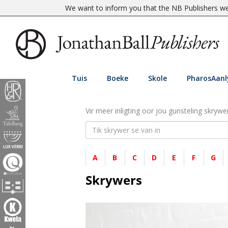
We want to inform you that the NB Publishers web
Tuis
Boeke
Skole
PharosAanl
Vir meer inligting oor jou gunsteling skrywer
A
B
C
D
E
F
G
Skrywers