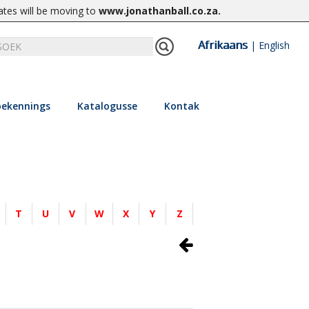
ates will be moving to
www.jonathanball.co.za
.
Afrikaans
|
English
ekennings
Katalogusse
Kontak
T
U
V
W
X
Y
Z