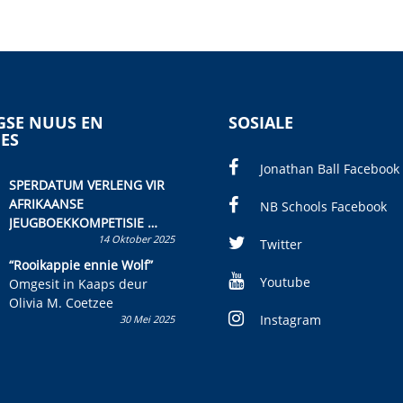
SE NUUS EN
SOSIALE
IES
Jonathan Ball Facebook
SPERDATUM VERLENG VIR
AFRIKAANSE
NB Schools Facebook
JEUGBOEKKOMPETISIE
14 Oktober 2025
Skryf ’n jeugboek of
Twitter
kinderboek en staan ’n
“Rooikappie ennie Wolf”
kans om R50 000 te wen!
Youtube
Omgesit in Kaaps deur
Olivia M. Coetzee
Instagram
30 Mei 2025