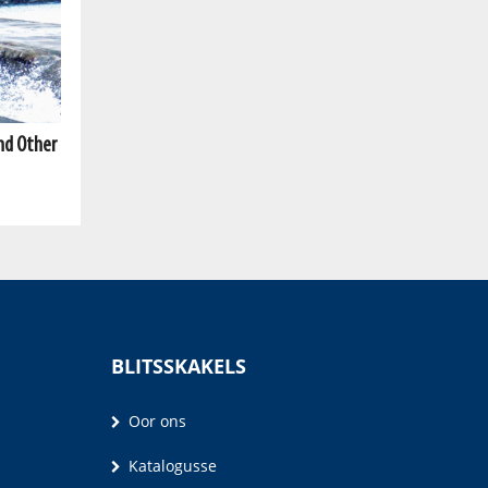
and Other
BLITSSKAKELS
Oor ons
Katalogusse