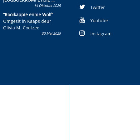
14 Oktober 2025
Skryf ’n jeugboek of
Twitter
kinderboek en staan ’n
“Rooikappie ennie Wolf”
kans om R50 000 te wen!
Youtube
Omgesit in Kaaps deur
Olivia M. Coetzee
Instagram
30 Mei 2025