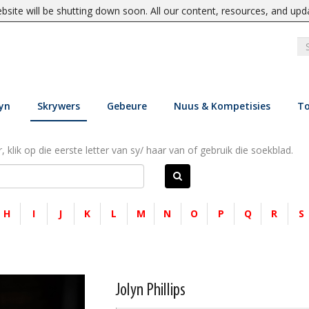
site will be shutting down soon. All our content, resources, and upd
yn
Skrywers
Gebeure
Nuus & Kompetisies
To
, klik op die eerste letter van sy/ haar van of gebruik die soekblad.
H
I
J
K
L
M
N
O
P
Q
R
S
Jolyn Phillips