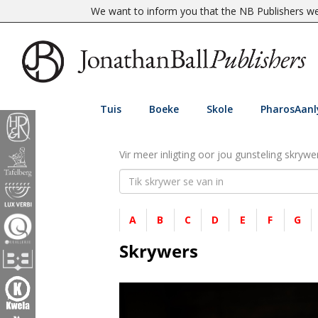
We want to inform you that the NB Publishers web
Tuis
Boeke
Skole
PharosAanl
Vir meer inligting oor jou gunsteling skrywer
A
B
C
D
E
F
G
Skrywers