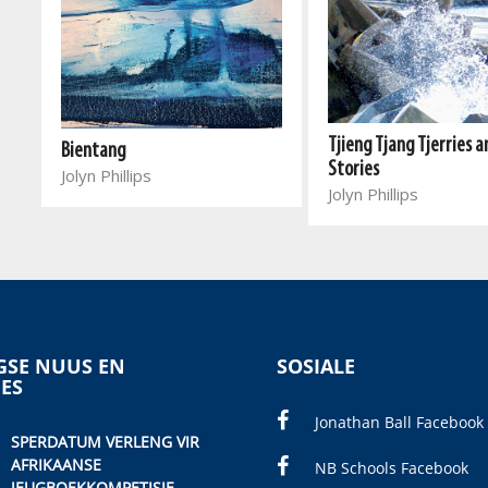
Tjieng Tjang Tjerries 
Bientang
Stories
Jolyn Phillips
Jolyn Phillips
SE NUUS EN
SOSIALE
IES
Jonathan Ball Facebook
SPERDATUM VERLENG VIR
AFRIKAANSE
NB Schools Facebook
JEUGBOEKKOMPETISIE