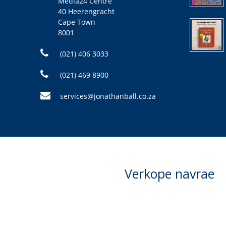
Media24 Centre
40 Heerengracht
Cape Town
8001
(021) 406 3033
(021) 469 8900
services@jonathanball.co.za
Verkope navrae