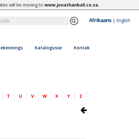
ates will be moving to
www.jonathanball.co.za
.
Afrikaans
|
English
ekennings
Katalogusse
Kontak
T
U
V
W
X
Y
Z