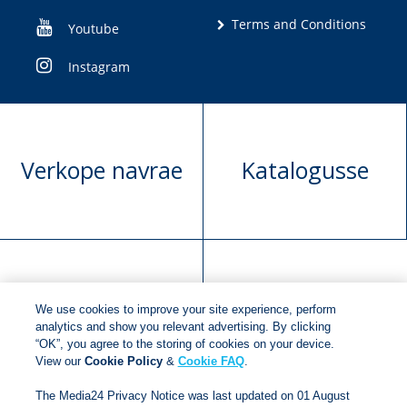
Terms and Conditions
Youtube
Instagram
Verkope navrae
Katalogusse
Manuskrip
Versoek boekregte
We use cookies to improve your site experience, perform
voorlegging
analytics and show you relevant advertising. By clicking
“OK”, you agree to the storing of cookies on your device.
View our
Cookie Policy
&
Cookie FAQ
.
Copyright © 2018
Jonathan Ball Publishers
.
All rights
The Media24 Privacy Notice was last updated on 01 August