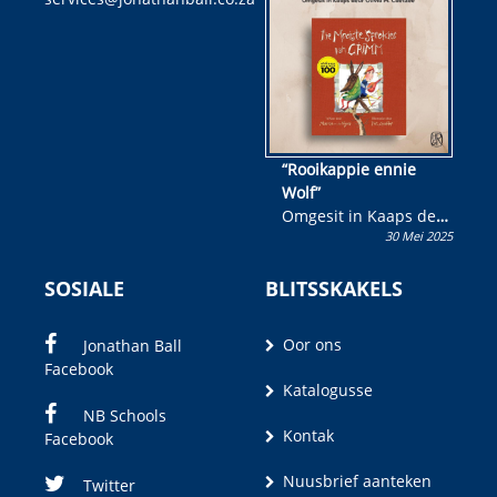
wen!
“Rooikappie ennie
Wolf”
Omgesit in Kaaps deur
30 Mei 2025
Olivia M. Coetzee
SOSIALE
BLITSSKAKELS
Oor ons
Jonathan Ball
Facebook
Katalogusse
NB Schools
Kontak
Facebook
Nuusbrief aanteken
Twitter