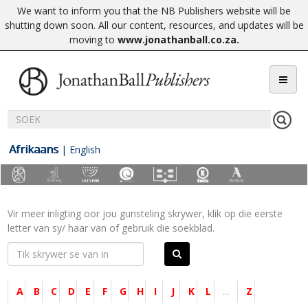
We want to inform you that the NB Publishers website will be
shutting down soon. All our content, resources, and updates will be
moving to
www.jonathanball.co.za
.
Afrikaans
|
English
Vir meer inligting oor jou gunsteling skrywer, klik op die eerste
letter van sy/ haar van of gebruik die soekblad.
A
B
C
D
E
F
G
H
I
J
K
L
...
Z