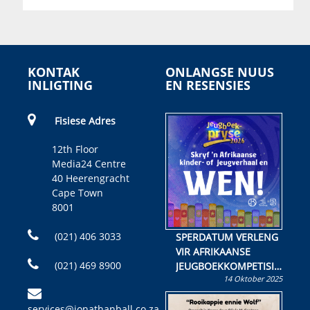
KONTAK
ONLANGSE NUUS
INLIGTING
EN RESENSIES
Fisiese Adres
12th Floor
Media24 Centre
40 Heerengracht
Cape Town
8001
(021) 406 3033
SPERDATUM VERLENG
VIR AFRIKAANSE
(021) 469 8900
JEUGBOEKKOMPETISIE
14 Oktober 2025
Skryf ’n jeugboek of
kinderboek en staan ’n
services@jonathanball.co.za
kans om R50 000 te