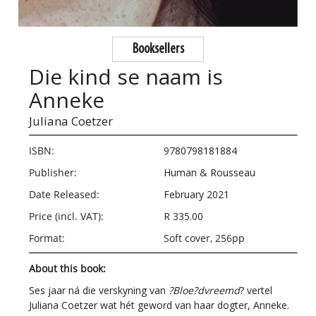
Booksellers
Die kind se naam is
Anneke
Juliana Coetzer
ISBN:
9780798181884
Publisher:
Human & Rousseau
Date Released:
February 2021
Price (incl. VAT):
R 335.00
Format:
Soft cover, 256pp
About this book:
Ses jaar ná die verskyning van
?Bloe?dvreemd
? vertel
Juliana Coetzer wat hét geword van haar dogter, Anneke.