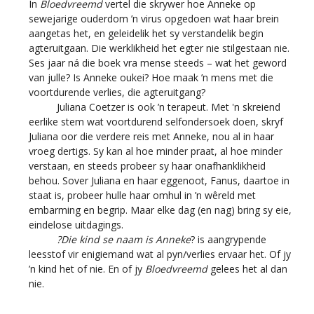
In
Bloedvreemd
vertel die skrywer hoe Anneke op
sewejarige ouderdom ’n virus opgedoen wat haar brein
aangetas het, en geleidelik het sy verstandelik begin
agteruitgaan. Die werklikheid het egter nie stilgestaan nie.
Ses jaar ná die boek vra mense steeds – wat het geword
van julle? Is Anneke oukei? Hoe maak ’n mens met die
voortdurende verlies, die agteruitgang?
Juliana Coetzer is ook ’n terapeut. Met 'n skreiend
eerlike stem wat voortdurend selfondersoek doen, skryf
Juliana oor die verdere reis met Anneke, nou al in haar
vroeg dertigs. Sy kan al hoe minder praat, al hoe minder
verstaan, en steeds probeer sy haar onafhanklikheid
behou. Sover Juliana en haar eggenoot, Fanus, daartoe in
staat is, probeer hulle haar omhul in ’n wêreld met
embarming en begrip. Maar elke dag (en nag) bring sy eie,
eindelose uitdagings.
?Die kind se naam is Anneke
? is aangrypende
leesstof vir enigiemand wat al pyn/verlies ervaar het. Of jy
’n kind het of nie. En of jy
Bloedvreemd
gelees het al dan
nie.