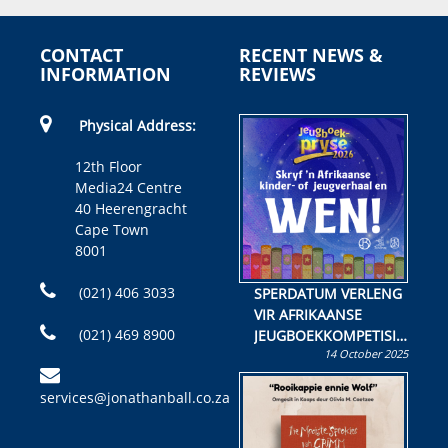
CONTACT
RECENT NEWS &
INFORMATION
REVIEWS
Physical Address:
12th Floor
Media24 Centre
40 Heerengracht
Cape Town
8001
(021) 406 3033
SPERDATUM VERLENG
VIR AFRIKAANSE
(021) 469 8900
JEUGBOEKKOMPETISIE
14 October 2025
Skryf ’n jeugboek of
kinderboek en staan ’n
services@jonathanball.co.za
kans om R50 000 te
wen!