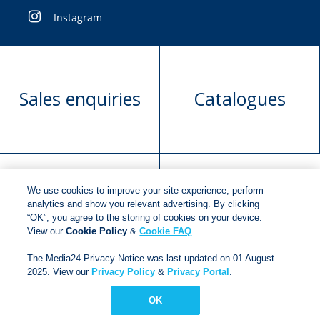
Instagram
Sales enquiries
Catalogues
We use cookies to improve your site experience, perform
Manuscript
Request book
analytics and show you relevant advertising. By clicking
“OK”, you agree to the storing of cookies on your device.
submission
rights
View our
Cookie Policy
&
Cookie FAQ
.
The Media24 Privacy Notice was last updated on 01 August
2025. View our
Privacy Policy
&
Privacy Portal
.
Copyright © 2018
Jonathan Ball Publishers
.
All rights
reserved.
OK
Developed By:
Netgen Custom Software