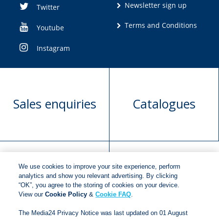
Newsletter sign up
Twitter
Terms and Conditions
Youtube
Instagram
Sales enquiries
Catalogues
We use cookies to improve your site experience, perform
Manuscript
Request book
analytics and show you relevant advertising. By clicking
“OK”, you agree to the storing of cookies on your device.
submission
rights
View our
Cookie Policy
&
Cookie FAQ
.
The Media24 Privacy Notice was last updated on 01 August