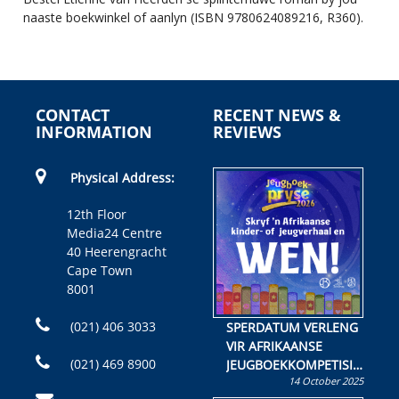
naaste boekwinkel of aanlyn (ISBN 9780624089216, R360).
CONTACT
RECENT NEWS &
INFORMATION
REVIEWS
Physical Address:
12th Floor
Media24 Centre
40 Heerengracht
Cape Town
8001
(021) 406 3033
SPERDATUM VERLENG
VIR AFRIKAANSE
(021) 469 8900
JEUGBOEKKOMPETISIE
14 October 2025
Skryf ’n jeugboek of