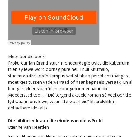
Meer oor die boek:
Prokureur Ian Brand stuur ’n ondeurdagte twiet die kuberruim
in en sy lewe word oornag pure hel. Thuli Khumalo,
studenteaktivis op ’n kampus wat stink na petrol en traangas,
moet kies tussen vaderverraad of haar beginsels versaak. En al
hoe gereelder slaan ’n kruisboogmoordenaar in die
Moederstad toe . . . Dié tergend aktuele roman sê veel oor die
tyd waarin ons lewe, waar “die waarheid” klaarblyklik ’n
onhaalbare ideaal is.
Die biblioteek aan die einde van die wêreld
Etienne van Heerden
Bestel Etienne van Heerden se splinternuwe roman by jou