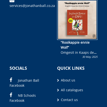
kinderboek en staan ’n
services@jonathanball.co.za
kans om R50 000 te
wen!
“Rooikappie ennie
Wolf”
Omgesit in Kaaps deur
30 May 2025
Olivia M. Coetzee
SOCIALS
QUICK LINKS
About us
Jonathan Ball
Facebook
All catalogues
NB Schools
Contact us
Facebook