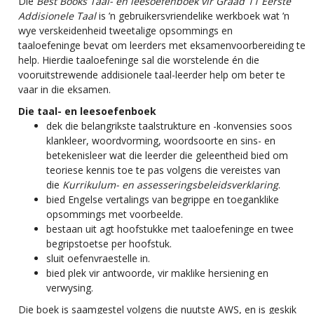
Die
Best Books Taal- en leesoefenboek vir Graad 11 Eerste
Addisionele Taal
is ’n gebruikersvriendelike werkboek wat ’n
wye verskeidenheid tweetalige opsommings en
taaloefeninge bevat om leerders met eksamenvoorbereiding te
help. Hierdie taaloefeninge sal die worstelende én die
vooruitstrewende addisionele taal-leerder help om beter te
vaar in die eksamen.
Die taal- en leesoefenboek
dek die belangrikste taalstrukture en -konvensies soos
klankleer, woordvorming, woordsoorte en sins- en
betekenisleer wat die leerder die geleentheid bied om
teoriese kennis toe te pas volgens die vereistes van
die
Kurrikulum- en assesseringsbeleidsverklaring
.
bied Engelse vertalings van begrippe en toeganklike
opsommings met voorbeelde.
bestaan uit agt hoofstukke met taaloefeninge en twee
begripstoetse per hoofstuk.
sluit oefenvraestelle in.
bied plek vir antwoorde, vir maklike hersiening en
verwysing.
Die boek is saamgestel volgens die nuutste AWS, en is geskik