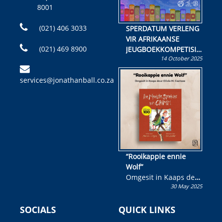
8001
(021) 406 3033
SPERDATUM VERLENG
VIR AFRIKAANSE
(021) 469 8900
JEUGBOEKKOMPETISIE
14 October 2025
Skryf ’n jeugboek of
kinderboek en staan ’n
services@jonathanball.co.za
kans om R50 000 te
wen!
“Rooikappie ennie
Wolf”
Omgesit in Kaaps deur
30 May 2025
Olivia M. Coetzee
SOCIALS
QUICK LINKS