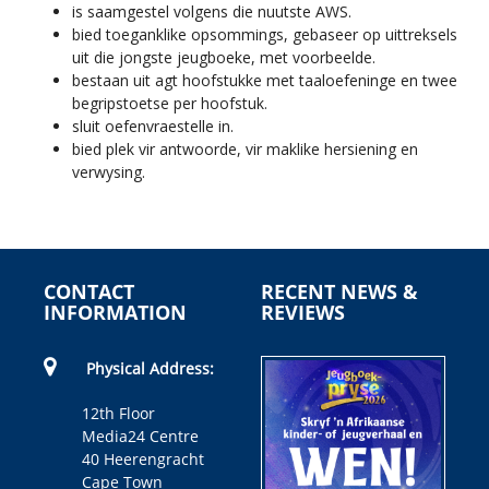
is saamgestel volgens die nuutste AWS.
bied toeganklike opsommings, gebaseer op uittreksels
uit die jongste jeugboeke, met voorbeelde.
bestaan uit agt hoofstukke met taaloefeninge en twee
begripstoetse per hoofstuk.
sluit oefenvraestelle in.
bied plek vir antwoorde, vir maklike hersiening en
verwysing.
CONTACT
RECENT NEWS &
INFORMATION
REVIEWS
Physical Address:
12th Floor
Media24 Centre
40 Heerengracht
Cape Town