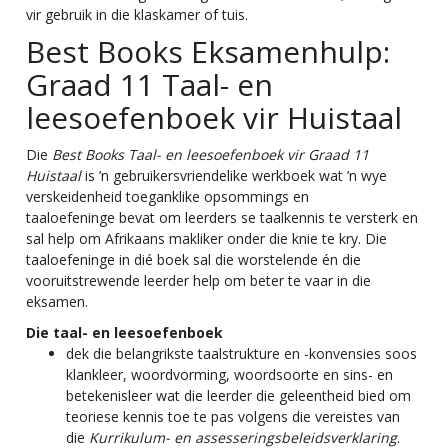
vir gebruik in die klaskamer of tuis.
Best Books Eksamenhulp:
Graad 11 Taal- en
leesoefenboek vir Huistaal
Die
Best Books Taal- en leesoefenboek vir Graad 11
Huistaal
is ’n gebruikersvriendelike werkboek wat ’n wye
verskeidenheid toeganklike opsommings en
taaloefeninge bevat om leerders se taalkennis te versterk en
sal help om Afrikaans makliker onder die knie te kry. Die
taaloefeninge in dié boek sal die worstelende én die
vooruitstrewende leerder help om beter te vaar in die
eksamen.
Die taal- en leesoefenboek
dek die belangrikste taalstrukture en -konvensies soos
klankleer, woordvorming, woordsoorte en sins- en
betekenisleer wat die leerder die geleentheid bied om
teoriese kennis toe te pas volgens die vereistes van
die
Kurrikulum- en assesseringsbeleidsverklaring
.