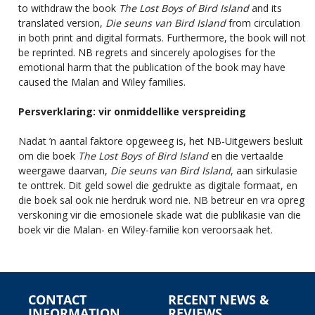
to withdraw the book
The Lost Boys of Bird Island
and its
translated version,
Die seuns van Bird Island
from circulation
in both print and digital formats. Furthermore, the book will not
be reprinted. NB regrets and sincerely apologises for the
emotional harm that the publication of the book may have
caused the Malan and Wiley families.
Persverklaring: vir onmiddellike verspreiding
Nadat ’n aantal faktore opgeweeg is, het NB-Uitgewers besluit
om die boek
The Lost Boys of Bird Island
en die vertaalde
weergawe daarvan,
Die seuns van Bird Island
, aan sirkulasie
te onttrek. Dit geld sowel die gedrukte as digitale formaat, en
die boek sal ook nie herdruk word nie. NB betreur en vra opreg
verskoning vir die emosionele skade wat die publikasie van die
boek vir die Malan- en Wiley-familie kon veroorsaak het.
CONTACT
RECENT NEWS &
INFORMATION
REVIEWS