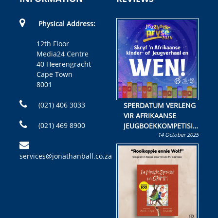
Physical Address:
12th Floor
Media24 Centre
40 Heerengracht
Cape Town
8001
(021) 406 3033
SPERDATUM VERLENG
VIR AFRIKAANSE
(021) 469 8900
JEUGBOEKKOMPETISIE
14 October 2025
Skryf ’n jeugboek of
kinderboek en staan ’n
services@jonathanball.co.za
kans om R50 000 te
wen!