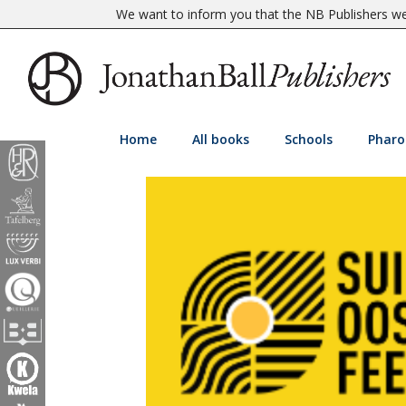
We want to inform you that the NB Publishers web
Home
All books
Schools
Pharo