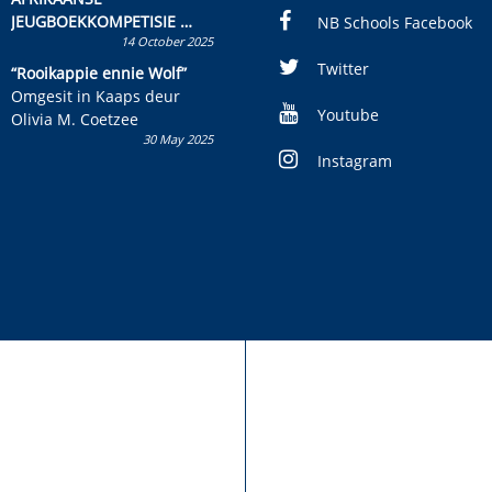
JEUGBOEKKOMPETISIE
NB Schools Facebook
14 October 2025
Skryf ’n jeugboek of
kinderboek en staan ’n
Twitter
“Rooikappie ennie Wolf”
kans om R50 000 te wen!
Omgesit in Kaaps deur
Youtube
Olivia M. Coetzee
30 May 2025
Instagram