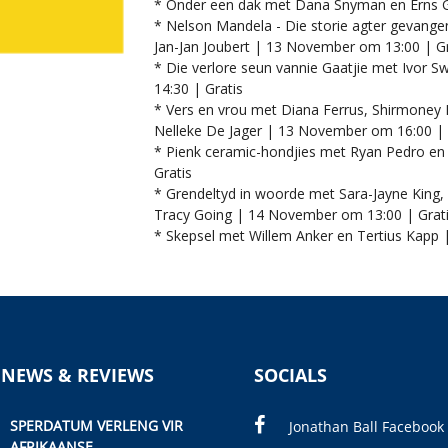
* Onder een dak met Dana Snyman en Erns G
* Nelson Mandela - Die storie agter gevangene
Jan-Jan Joubert | 13 November om 13:00 | Gr
* Die verlore seun vannie Gaatjie met Ivor 
14:30 | Gratis
* Vers en vrou met Diana Ferrus, Shirmoney R
Nelleke De Jager | 13 November om 16:00 | 
* Pienk ceramic-hondjies met Ryan Pedro en
Gratis
* Grendeltyd in woorde met Sara-Jayne King,
Tracy Going | 14 November om 13:00 | Grat
* Skepsel met Willem Anker en Tertius Kapp
 NEWS & REVIEWS
SOCIALS
SPERDATUM VERLENG VIR
Jonathan Ball Facebook
AFRIKAANSE