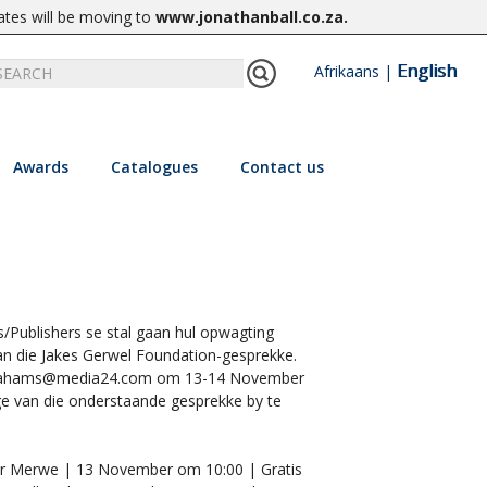
ates will be moving to
www.jonathanball.co.za
.
English
Afrikaans
|
Awards
Catalogues
Contact us
s/Publishers se stal gaan hul opwagting
an die Jakes Gerwel Foundation-gesprekke.
brahams@media24.com
om 13-14 November
ge van die onderstaande gesprekke by te
er Merwe | 13 November om 10:00 | Gratis