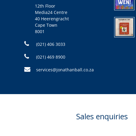
12th Floor
Media24 Centre
40 Heerengracht
Cape Town
8001
(021) 406 3033
(021) 469 8900
services@jonathanball.co.za
Sales enquiries