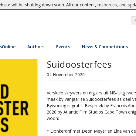
site will be shutting down soon. All our content, resources, and upd
sOnline
Authors
Events
News & Competitions
Suidoosterfees
04 November 2020
Verskeie skrywers en digters uit NB-Uitgewer
maak by vanjaar se Suidoosterfees as deel v
Bywoning is gratis! Bespreek by
Francois.A
2020 by Atlantic Film Studios Cape Town eni
woon:
* Donkerdrif met Deon Meyer en Elna van d