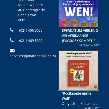
Media24 Centre
40 Heerengracht
Cape Town
8001
(021) 406 3033
SPERDATUM VERLENG
VIR AFRIKAANSE
(021) 469 8900
JEUGBOEKKOMPETISIE
14 October 2025
Skryf ’n jeugboek of
kinderboek en staan ’n
services@jonathanball.co.za
kans om R50 000 te
wen!
“Rooikappie ennie
Wolf”
Omgesit in Kaaps deur
30 May 2025
Olivia M. Coetzee