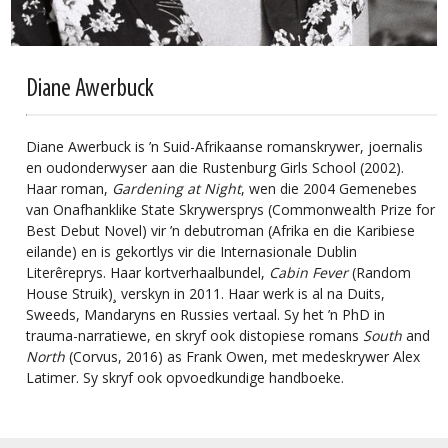
Diane Awerbuck
Diane Awerbuck is
’
n Suid-Afrikaanse romanskrywer, joernalis
en oudonderwyser aan die Rustenburg Girls School (2002).
Haar roman,
Gardening at Night
, wen die 2004
Gemenebes
van Onafhanklike State
Skrywersprys (Commonwealth Prize for
Best Debut Novel) vir
’
n debutroman
(Afrika en die Karibiese
eilande) en is gekortlys vir die Internasionale Dublin
Literêreprys. Haar kortverhaalbundel,
Cabin Fever
(Random
House Struik)¸ verskyn in 2011. Haar werk is al na Duits,
Sweeds, Mandaryns en Russies vertaal. Sy het
’
n PhD in
trauma-narratiewe, en skryf ook distopiese romans
South
and
North
(Corvus, 2016) as Frank Owen, met medeskrywer Alex
Latimer. Sy skryf ook opvoedkundige handboeke.