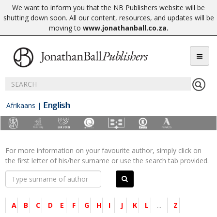
We want to inform you that the NB Publishers website will be
shutting down soon. All our content, resources, and updates will be
moving to
www.jonathanball.co.za
.
English
Afrikaans
|
For more information on your favourite author, simply click on
the first letter of his/her surname or use the search tab provided.
A
B
C
D
E
F
G
H
I
J
K
L
...
Z