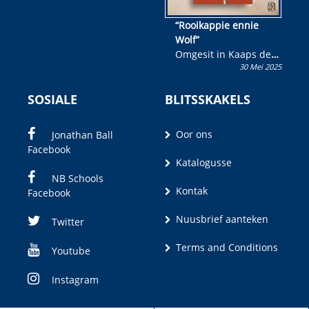
“Rooikappie ennie
Wolf”
Omgesit in Kaaps deur
30 Mei 2025
Olivia M. Coetzee
SOSIALE
BLITSSKAKELS
Oor ons
Jonathan Ball
Facebook
Katalogusse
NB Schools
Kontak
Facebook
Nuusbrief aanteken
Twitter
Terms and Conditions
Youtube
Instagram