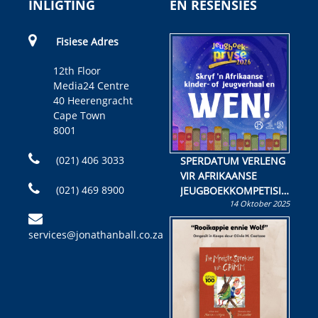
INLIGTING
EN RESENSIES
Fisiese Adres
12th Floor
Media24 Centre
40 Heerengracht
Cape Town
8001
(021) 406 3033
SPERDATUM VERLENG
VIR AFRIKAANSE
(021) 469 8900
JEUGBOEKKOMPETISIE
14 Oktober 2025
Skryf ’n jeugboek of
kinderboek en staan ’n
services@jonathanball.co.za
kans om R50 000 te
wen!