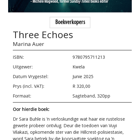
Boekverkopers
Three Echoes
Marina Auer
ISBN:
9780795711213
Uitgewer:
Kwela
Datum Vrygestel:
Junie 2025
Prys (incl. VAT):
R 320,00
Formaat:
Sagteband, 320pp
Oor hierdie boek:
Dr Sara Buhle is ’n verloskundige wat haar eie rustelose
gewete probeer ontvlug. Deur die toedoen van Vuyi
Vilakazi, opkomende ster van die Hillcrest-polisiestasie,
word Sara betrek by die koorsagtige soektog na ’n